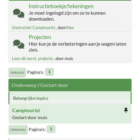
Instructieboekje/tekeningen
Je moet ingelogd zijn om ze te kunnen
downloaden.
(Instructie) Camptourist...
door
Alex
Projecten
Hier kun je de verbeteringen aan je wagen laten
zien.
Lees dit eerst, projecte...
door muis
Pagina's
1
OMLAAG
Onderwerp
/
Gestart door
Belangrijke topics
Camptourist
Gestart door muis
Pagina's
1
OMHOOG