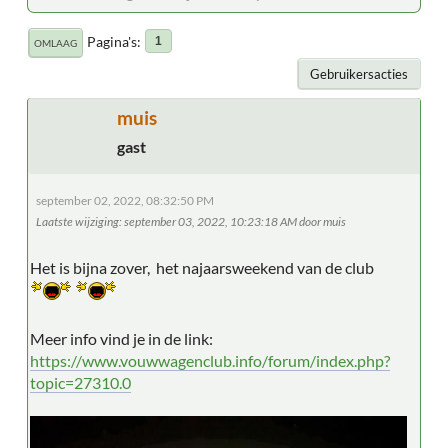
Pagina's
1
OMLAAG
Gebruikersacties
muis
gast
september 02, 2022, 08:32:50 PM
Laatste wijziging
: september 03, 2022, 10:23:18 AM door muis
Het is bijna zover, het najaarsweekend van de club
Meer info vind je in de link:
https://www.vouwwagenclub.info/forum/index.php?
topic=27310.0