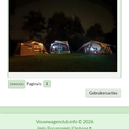
Pagina's
1
OMHOOG
Gebruikersacties
Vouwwagenclub.info © 2026
Help
Forumregels
Omhoog