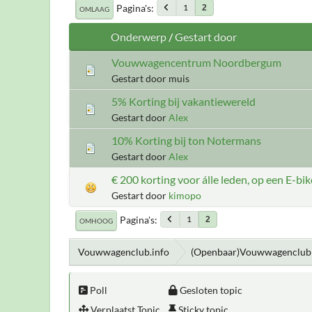
Pagina's
1
2
OMLAAG
Onderwerp
/
Gestart door
Vouwwagencentrum Noordbergum
Gestart door muis
5% Korting bij vakantiewereld
Gestart door
Alex
10% Korting bij ton Notermans
Gestart door
Alex
€ 200 korting voor álle leden, op een E-b
Gestart door
kimopo
Pagina's
1
2
OMHOOG
Vouwwagenclub.info
(Openbaar)Vouwwagenclub 
Poll
Gesloten topic
Verplaatst Topic
Sticky topic