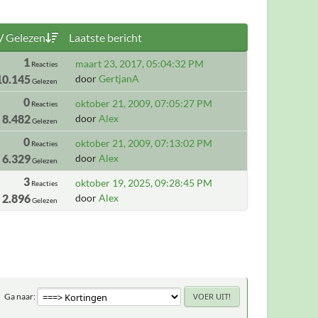
/
Gelezen
Laatste bericht
1
maart 23, 2017, 05:04:32 PM
Reacties
10.145
door
GertjanA
Gelezen
0
oktober 21, 2009, 07:05:27 PM
Reacties
8.482
door
Alex
Gelezen
0
oktober 21, 2009, 07:13:02 PM
Reacties
6.329
door
Alex
Gelezen
3
oktober 19, 2025, 09:28:45 PM
Reacties
2.896
door
Alex
Gelezen
Ga naar