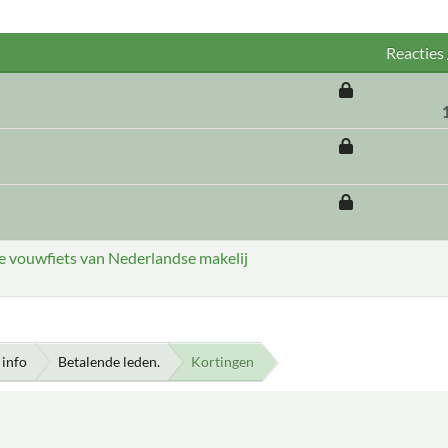
Reacties
ike vouwfiets van Nederlandse makelij
info
Betalende leden.
Kortingen