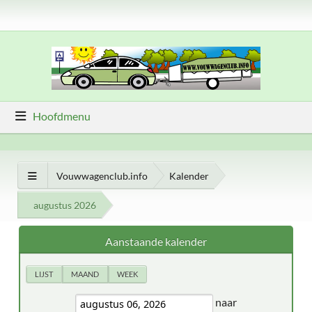
Hoofdmenu
Vouwwagenclub.info
Kalender
augustus 2026
Aanstaande kalender
LIJST
MAAND
WEEK
naar