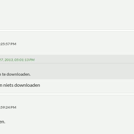
9:25:57 PM
i 27, 2013, 05:01:13 PM
m te downloaden.
an niets downloaden
9:59:24 PM
en.