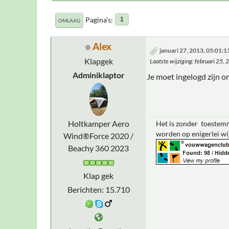
Pagina's
1
OMLAAG
Alex
januari 27, 2013, 05:01:
Klapgek
Laatste wijziging
: februari 25,
Adminiklaptor
Je moet ingelogd zijn 
Holtkamper Aero
Het is zonder toestemm
worden op enigerlei wi
Wind®Force 2020 /
Beachy 360 2023
Klap gek
Berichten: 15.710