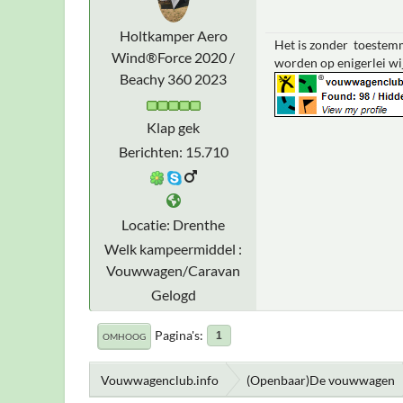
Holtkamper Aero
Het is zonder toestemm
Wind®Force 2020 /
worden op enigerlei wi
Beachy 360 2023
Klap gek
Berichten: 15.710
Locatie: Drenthe
Welk kampeermiddel :
Vouwwagen/Caravan
Gelogd
Pagina's
1
OMHOOG
Vouwwagenclub.info
(Openbaar)De vouwwagen