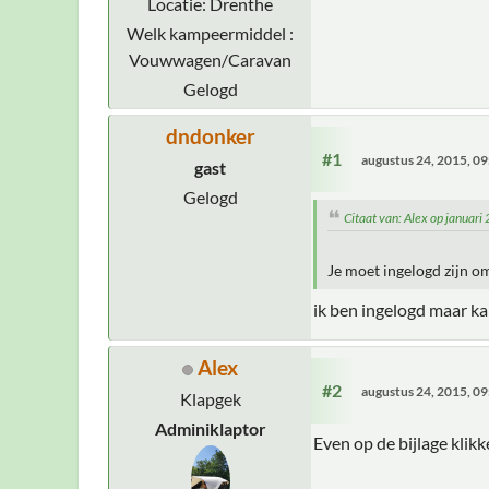
Locatie: Drenthe
Welk kampeermiddel :
Vouwwagen/Caravan
Gelogd
dndonker
#1
augustus 24, 2015, 0
gast
Gelogd
Citaat van: Alex op januar
Je moet ingelogd zijn o
ik ben ingelogd maar k
Alex
#2
augustus 24, 2015, 0
Klapgek
Adminiklaptor
Even op de bijlage klikk