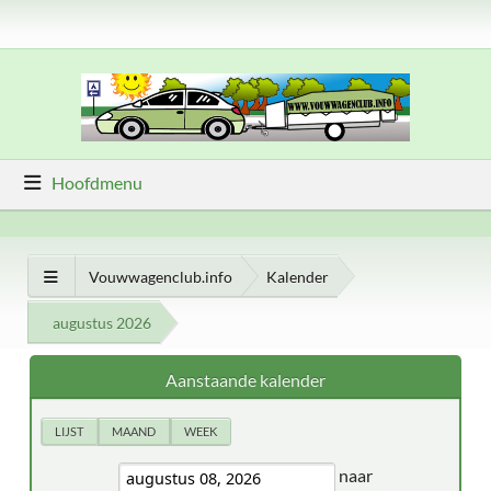
Hoofdmenu
Vouwwagenclub.info
Kalender
augustus 2026
Aanstaande kalender
LIJST
MAAND
WEEK
naar