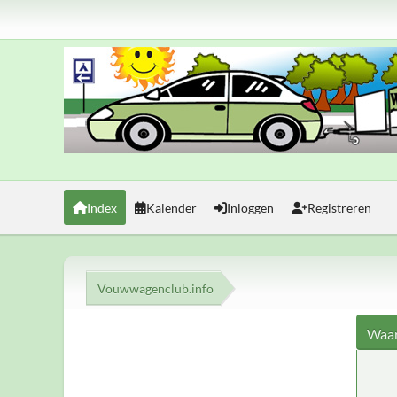
Index
Kalender
Inloggen
Registreren
Vouwwagenclub.info
Waar