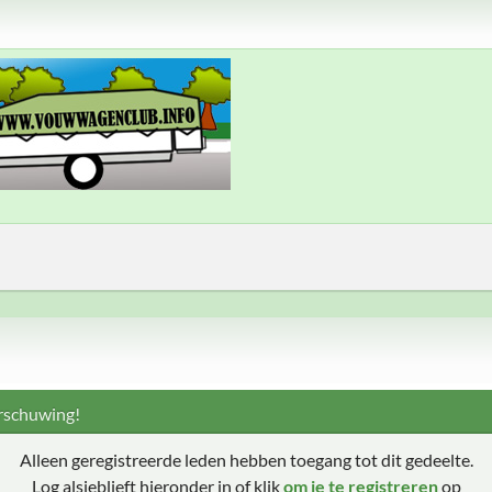
schuwing!
Alleen geregistreerde leden hebben toegang tot dit gedeelte.
Log alsjeblieft hieronder in of klik
om je te registreren
op