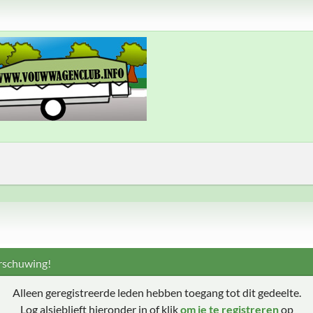
schuwing!
Alleen geregistreerde leden hebben toegang tot dit gedeelte.
Log alsjeblieft hieronder in of klik
om je te registreren
op