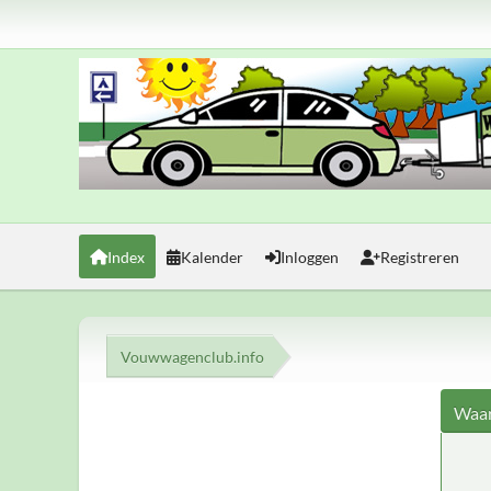
Index
Kalender
Inloggen
Registreren
Vouwwagenclub.info
Waar