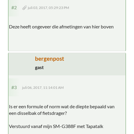
#2
juli 03, 2017, 05:29:23 PM
Deze heeft ongeveer die afmetingen van hier boven
bergenpost
gast
#3
juli 06, 2017, 11:14:01 AM
Is er een formule of norm wat de diepte bepaald van
een disselbak of fietsdrager?
Verstuurd vanaf mijn SM-G388F met Tapatalk