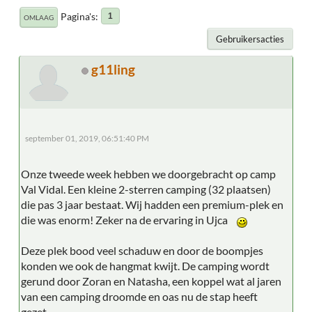
Pagina's
1
OMLAAG
Gebruikersacties
g11ling
september 01, 2019, 06:51:40 PM
Onze tweede week hebben we doorgebracht op camp
Val Vidal. Een kleine 2-sterren camping (32 plaatsen)
die pas 3 jaar bestaat. Wij hadden een premium-plek en
die was enorm! Zeker na de ervaring in Ujca
Deze plek bood veel schaduw en door de boompjes
konden we ook de hangmat kwijt. De camping wordt
gerund door Zoran en Natasha, een koppel wat al jaren
van een camping droomde en oas nu de stap heeft
gezet.