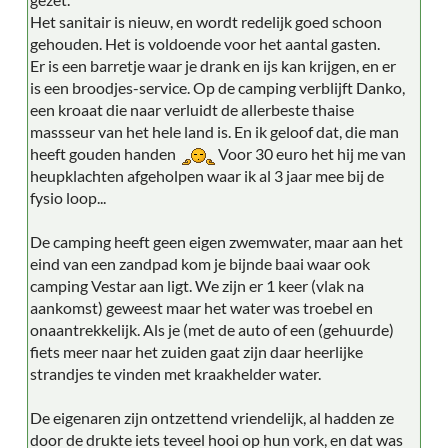
Het sanitair is nieuw, en wordt redelijk goed schoon
gehouden. Het is voldoende voor het aantal gasten.
Er is een barretje waar je drank en ijs kan krijgen, en er
is een broodjes-service. Op de camping verblijft Danko,
een kroaat die naar verluidt de allerbeste thaise
massseur van het hele land is. En ik geloof dat, die man
heeft gouden handen
Voor 30 euro het hij me van
heupklachten afgeholpen waar ik al 3 jaar mee bij de
fysio loop...
De camping heeft geen eigen zwemwater, maar aan het
eind van een zandpad kom je bijnde baai waar ook
camping Vestar aan ligt. We zijn er 1 keer (vlak na
aankomst) geweest maar het water was troebel en
onaantrekkelijk. Als je (met de auto of een (gehuurde)
fiets meer naar het zuiden gaat zijn daar heerlijke
strandjes te vinden met kraakhelder water.
De eigenaren zijn ontzettend vriendelijk, al hadden ze
door de drukte iets teveel hooi op hun vork, en dat was