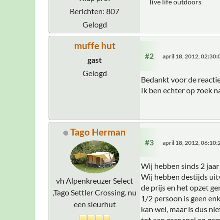
live life outdoors
Berichten: 807
Gelogd
muffe hut
#2
april 18, 2012, 02:30
gast
Gelogd
Bedankt voor de reactie,
Ik ben echter op zoek n
Tago Herman
#3
april 18, 2012, 06:10
Wij hebben sinds 2 jaar 
Wij hebben destijds uit
vh Alpenkreuzer Select
de prijs en het opzet 
,Tago Settler Crossing. nu
1/2 persoon is geen enk
een sleurhut
kan wel, maar is dus ni
tot een zeer snel en ge