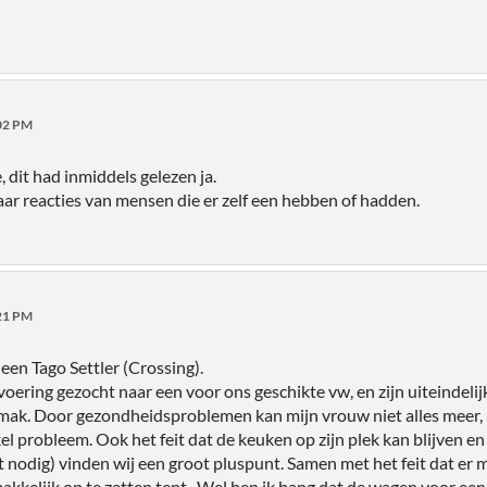
:02 PM
 dit had inmiddels gelezen ja.
aar reacties van mensen die er zelf een hebben of hadden.
:21 PM
een Tago Settler (Crossing).
voering gezocht naar een voor ons geschikte vw, en zijn uiteindeli
gemak. Door gezondheidsproblemen kan mijn vrouw niet alles meer
el probleem. Ook het feit dat de keuken op zijn plek kan blijven en
et nodig) vinden wij een groot pluspunt. Samen met het feit dat er
makkelijk op te zetten tent. Wel ben ik bang dat de wagen voor een