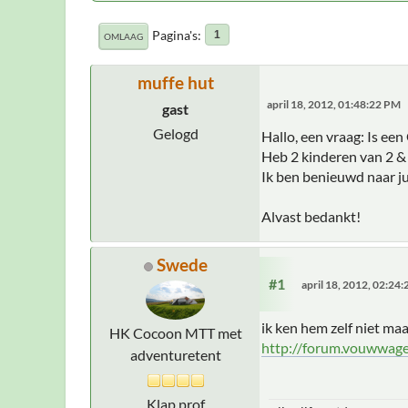
Pagina's
1
OMLAAG
muffe hut
april 18, 2012, 01:48:22 PM
gast
Gelogd
Hallo, een vraag: Is ee
Heb 2 kinderen van 2 & 
Ik ben benieuwd naar ju
Alvast bedankt!
Swede
#1
april 18, 2012, 02:24
ik ken hem zelf niet maa
HK Cocoon MTT met
http://forum.vouwwage
adventuretent
Klap prof