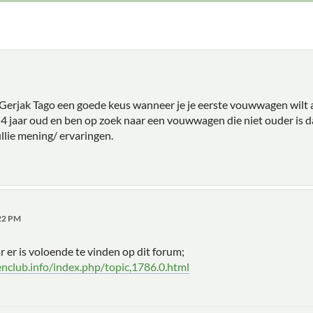
n Gerjak Tago een goede keus wanneer je je eerste vouwwagen wilt
4 jaar oud en ben op zoek naar een vouwwagen die niet ouder is dan
llie mening/ ervaringen.
:22 PM
r er is voloende te vinden op dit forum;
nclub.info/index.php/topic,1786.0.html