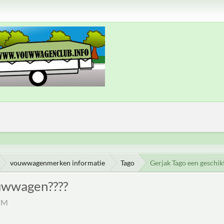
vouwwagenmerken informatie
Tago
Gerjak Tago een geschi
ouwwagen????
 PM