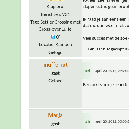
Klap prof
slapen e.d. is geen prob
Berichten: 931
Ik raad je aan eens een 
Tago Settler Crossing met
dat die dan weer niet zo 
Cross-over Luifel
Veel succes met de zoek
Locatie: Kampen
Een jaar niet geklapt is
Gelogd
muffe hut
#4
april 20, 2012, 09:26
gast
Gelogd
Bedankt voor je reacti
Marja
#5
april 20, 2012, 03:00
gast