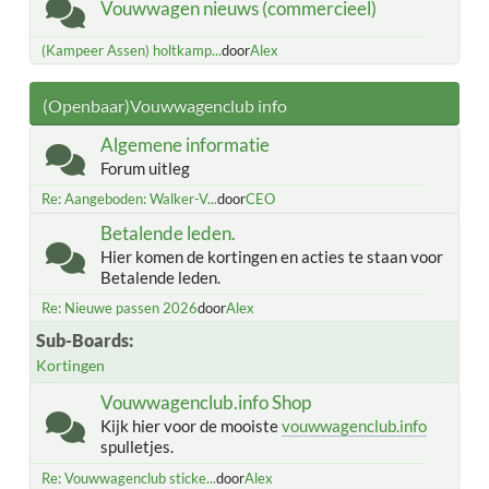
Vouwwagen nieuws (commercieel)
(Kampeer Assen) holtkamp...
door
Alex
(Openbaar)Vouwwagenclub info
Algemene informatie
Forum uitleg
Re: Aangeboden: Walker-V...
door
CEO
Betalende leden.
Hier komen de kortingen en acties te staan voor
Betalende leden.
Re: Nieuwe passen 2026
door
Alex
Sub-Boards
Kortingen
Vouwwagenclub.info Shop
Kijk hier voor de mooiste
vouwwagenclub.info
spulletjes.
Re: Vouwwagenclub sticke...
door
Alex