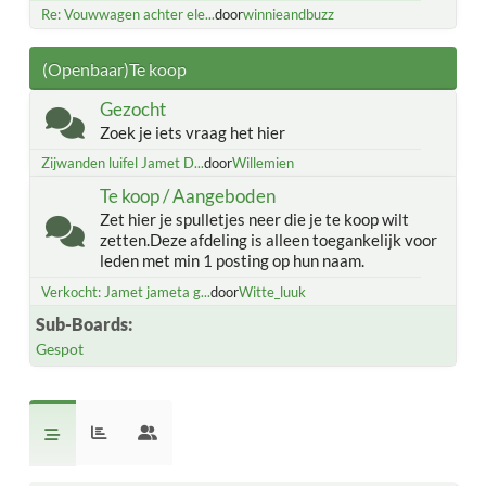
Re: Vouwwagen achter ele...
door
winnieandbuzz
(Openbaar)Te koop
Gezocht
Zoek je iets vraag het hier
Zijwanden luifel Jamet D...
door
Willemien
Te koop / Aangeboden
Zet hier je spulletjes neer die je te koop wilt
zetten.Deze afdeling is alleen toegankelijk voor
leden met min 1 posting op hun naam.
Verkocht: Jamet jameta g...
door
Witte_luuk
Sub-Boards
Gespot