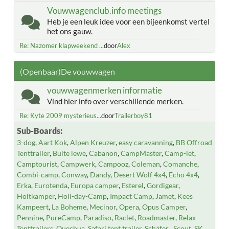
Vouwwagenclub.info meetings
Heb je een leuk idee voor een bijeenkomst vertel
het ons gauw.
Re: Nazomer klapweekend ...
door
Alex
(Openbaar)De vouwwagen
vouwwagenmerken informatie
Vind hier info over verschillende merken.
Re: Kyte 2009 mysterieus...
door
Trailerboy81
Sub-Boards
3-dog
Aart Kok
Alpen Kreuzer
easy caravanning
BB Offroad
Tenttrailer
Buite lewe
Cabanon
CampMaster
Camp-let
Camptourist
Campwerk
Campooz
Coleman
Comanche
Combi-camp
Conway
Dandy
Desert Wolf 4x4
Echo 4x4
Erka
Eurotenda
Europa camper
Esterel
Gordigear
Holtkamper
Holi-day-Camp
Impact Camp
Jamet
Kees
Kampeert
La Boheme
Mecinor
Opera
Opus Camper
Pennine
PureCamp
Paradiso
Raclet
Roadmaster
Relax
Tenttrailers
Quechua
Safari tent trailer
Schäfer
Scout
SK