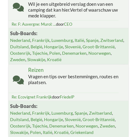
Wil je een uitgebreid verslag doen van een
camping dat kan hier.Vertel of waarschuw uw
mede klapper.
Re: F: Auvergne: Murol: ...
door
CEO
Sub-Boards
Nederland
Frankrijk
Luxemburg
Italië
Spanje
Zwitserland
Duitsland
België
Hongarije
Slovenië
Groot-Brittannië
Oostenrijk
Tsjechie
Polen
Denemarken
Noorwegen
Zweden
Slowakije
Kroatië
Reizen
Vragen en tips over bestemmingen, routes en
plaatsen.
Re: Ecovignet Frankrijk
door
FriedelP
Sub-Boards
Nederland
Frankrijk
Luxemburg
Spanje
Zwitserland
Duitsland
België
Hongarije
Slovenië
Groot-Brittannië
Oostenrijk
Tsjechie
Denemarken
Noorwegen
Zweden
Slowakije
Polen
Italië
Kroatië
Griekenland