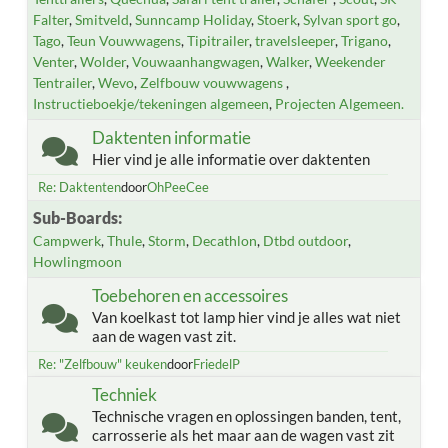
Falter
Smitveld
Sunncamp Holiday
Stoerk
Sylvan sport go
Tago
Teun Vouwwagens
Tipitrailer
travelsleeper
Trigano
Venter
Wolder
Vouwaanhangwagen
Walker
Weekender
Tentrailer
Wevo
Zelfbouw vouwwagens
Instructieboekje/tekeningen algemeen
Projecten Algemeen.
Daktenten informatie
Hier vind je alle informatie over daktenten
Re: Daktenten
door
OhPeeCee
Sub-Boards
Campwerk
Thule
Storm
Decathlon
Dtbd outdoor
Howlingmoon
Toebehoren en accessoires
Van koelkast tot lamp hier vind je alles wat niet
aan de wagen vast zit.
Re: "Zelfbouw" keuken
door
FriedelP
Techniek
Technische vragen en oplossingen banden, tent,
carrosserie als het maar aan de wagen vast zit