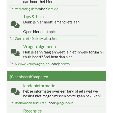
dan hoort het hier.
Re: Verlichting defect
door
Bernie2
Tips & Tricks
Denk je hier heeft iemand iets aan
Open hier een topic
Re: Carri chef 40 als ov...
door
Jon
Vragen algemeen.
Heb je een vraag en weet je niet in welk forum hij
thuis hoort? Stel hem dan hier.
Re: Nieuwe vouwwagen, on...
door
janeway
(Openbaar)Kamperen
landeninformatie
heb je informatie over een land of iets wat we
beslist niet mogen missen om te gaan bekijken?
Re: Bosbranden zuid-Fran...
door
Spiegelbeeld
Recensies