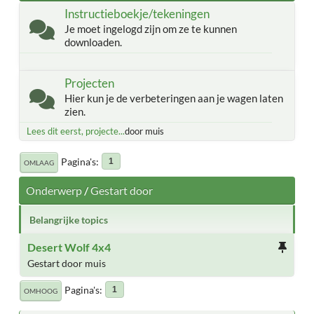
Instructieboekje/tekeningen
Je moet ingelogd zijn om ze te kunnen
downloaden.
Projecten
Hier kun je de verbeteringen aan je wagen laten
zien.
Lees dit eerst, projecte...
door muis
Pagina's
1
OMLAAG
Onderwerp
/
Gestart door
Belangrijke topics
Desert Wolf 4x4
Gestart door muis
Pagina's
1
OMHOOG