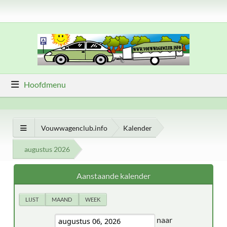
Hoofdmenu
Vouwwagenclub.info
Kalender
augustus 2026
Aanstaande kalender
LIJST
MAAND
WEEK
naar