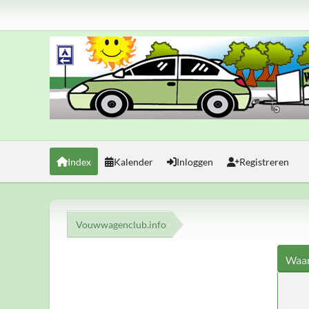
Index
Kalender
Inloggen
Registreren
Vouwwagenclub.info
Waar