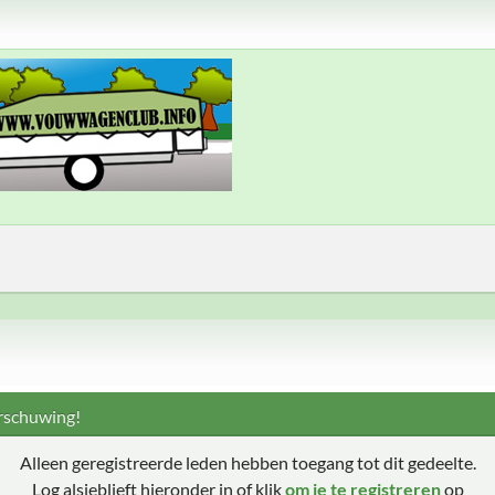
schuwing!
Alleen geregistreerde leden hebben toegang tot dit gedeelte.
Log alsjeblieft hieronder in of klik
om je te registreren
op