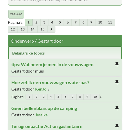
OMLAAG
Pagina's
2
3
4
5
6
7
8
9
10
11
1
12
13
14
15
Onderwerp
/
Gestart door
Belangrijke topics
tips: Wat neem je mee in de vouwwagen
Gestart door muis
Hoe zet ik een vouwwagen waterpas?
Gestart door
KenJo
Pagina's
1
2
3
4
5
6
7
8
9
10
Geen bellenblaas op de camping
Gestart door
Jessika
Terugroepactie Action gaslantaarn