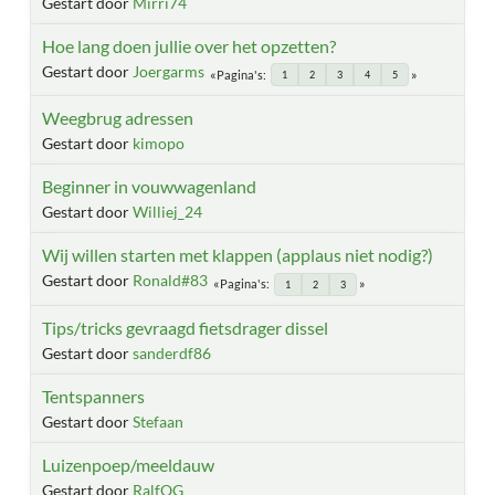
Gestart door
Mirri74
Hoe lang doen jullie over het opzetten?
Gestart door
Joergarms
Pagina's
1
2
3
4
5
Weegbrug adressen
Gestart door
kimopo
Beginner in vouwwagenland
Gestart door
Williej_24
Wij willen starten met klappen (applaus niet nodig?)
Gestart door
Ronald#83
Pagina's
1
2
3
Tips/tricks gevraagd fietsdrager dissel
Gestart door
sanderdf86
Tentspanners
Gestart door
Stefaan
Luizenpoep/meeldauw
Gestart door
RalfOG