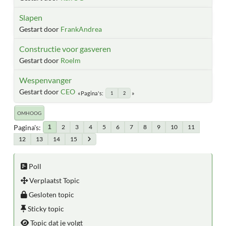
Slapen
Gestart door
FrankAndrea
Constructie voor gasveren
Gestart door
Roelm
Wespenvanger
Gestart door
CEO
Pagina's
1
2
OMHOOG
Pagina's
2
3
4
5
6
7
8
9
10
11
1
12
13
14
15
Poll
Verplaatst Topic
Gesloten topic
Sticky topic
Topic dat je volgt