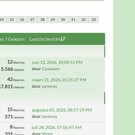
24
25
26
27
28
29
30
31
32
33
es
/
Gelezen
Laatste bericht
12
juni 13, 2026, 10:09:51 PM
Reacties
5.566
door
Cpvessen
Gelezen
42
maart 21, 2026, 01:25:27 PM
Reacties
17.811
door
janeway
Gelezen
15
augustus 05, 2026, 08:57:29 PM
Reacties
571
door
janeway
Gelezen
8
juli 28, 2026, 07:05:47 AM
Reacties
331
door
Mopo
Gelezen