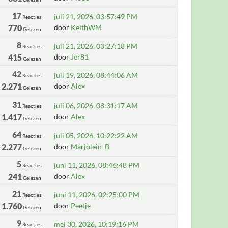
17
juli 21, 2026, 03:57:49 PM
Reacties
770
door
KeithWM
Gelezen
8
juli 21, 2026, 03:27:18 PM
Reacties
415
door
Jer81
Gelezen
42
juli 19, 2026, 08:44:06 AM
Reacties
2.271
door
Alex
Gelezen
31
juli 06, 2026, 08:31:17 AM
Reacties
1.417
door
Alex
Gelezen
64
juli 05, 2026, 10:22:22 AM
Reacties
2.277
door
Marjolein_B
Gelezen
5
juni 11, 2026, 08:46:48 PM
Reacties
241
door
Alex
Gelezen
21
juni 11, 2026, 02:25:00 PM
Reacties
1.760
door
Peetje
Gelezen
9
mei 30, 2026, 10:19:16 PM
Reacties