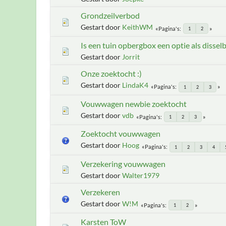
Grondzeilverbod
Gestart door
KeithWM
Pagina's
1
2
Is een tuin opbergbox een optie als dissel
Gestart door
Jorrit
Onze zoektocht :)
Gestart door
LindaK4
Pagina's
1
2
3
Vouwwagen newbie zoektocht
Gestart door
vdb
Pagina's
1
2
3
Zoektocht vouwwagen
Gestart door
Hoog
Pagina's
1
2
3
4
Verzekering vouwwagen
Gestart door
Walter1979
Verzekeren
Gestart door
W!M
Pagina's
1
2
Karsten ToW