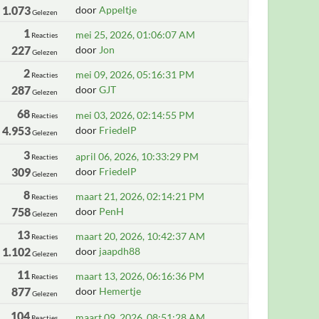
1.073
door
Appeltje
Gelezen
1
mei 25, 2026, 01:06:07 AM
Reacties
227
door
Jon
Gelezen
2
mei 09, 2026, 05:16:31 PM
Reacties
287
door
GJT
Gelezen
68
mei 03, 2026, 02:14:55 PM
Reacties
4.953
door
FriedelP
Gelezen
3
april 06, 2026, 10:33:29 PM
Reacties
309
door
FriedelP
Gelezen
8
maart 21, 2026, 02:14:21 PM
Reacties
758
door
PenH
Gelezen
13
maart 20, 2026, 10:42:37 AM
Reacties
1.102
door
jaapdh88
Gelezen
11
maart 13, 2026, 06:16:36 PM
Reacties
877
door
Hemertje
Gelezen
104
maart 09, 2026, 08:51:28 AM
Reacties