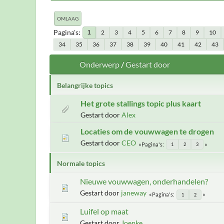
OMLAAG
Pagina's
2
3
4
5
6
7
8
9
10
1
34
35
36
37
38
39
40
41
42
43
Onderwerp
/
Gestart door
Belangrijke topics
Het grote stallings topic plus kaart
Gestart door
Alex
Locaties om de vouwwagen te drogen
Gestart door
CEO
Pagina's
1
2
3
Normale topics
Nieuwe vouwwagen, onderhandelen?
Gestart door
janeway
Pagina's
1
2
Luifel op maat
Gestart door
Joepke