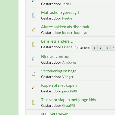
Gestart door
Jer81
Matrashulp gevraagd
Gestart door
Peetje
Alutec bakken als disselbak
Gestart door
kasper_kavango
Eens iets anders....
Gestart door
FriedelP
Pagina's
1
2
3
4
Nieuw avontuur
Gestart door
Amberes
Verzekering en hagel
Gestart door
Vlieger
Kopen of niet kopen
Gestart door
jaapdh88
Tips voor slapen met jonge kids
Gestart door
Graaf93
stallingtarieven