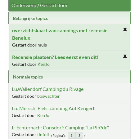
Onderwerp
/
Gestart door
Belangrijke topics
overzichtskaart van campings met recensie
Benelux
Gestart door muis
Recensie plaatsen? Lees eerst even dit!
Gestart door
KenJo
Normale topics
Lu.Wallendorf Camping du Rivage
Gestart door
boswachter
Lu: Mersch: Fiels: camping Auf Kengert
Gestart door
KenJo
L: Echternach: Consdorf: Camping "La Pin?de"
Gestart door
tinfoil
Pagina's
1
2