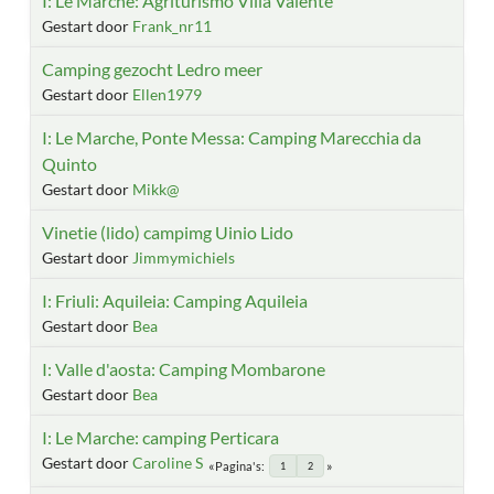
I: Le Marche: Agriturismo Villa Valente
Gestart door
Frank_nr11
Camping gezocht Ledro meer
Gestart door
Ellen1979
I: Le Marche, Ponte Messa: Camping Marecchia da
Quinto
Gestart door
Mikk@
Vinetie (lido) campimg Uinio Lido
Gestart door
Jimmymichiels
I: Friuli: Aquileia: Camping Aquileia
Gestart door
Bea
I: Valle d'aosta: Camping Mombarone
Gestart door
Bea
I: Le Marche: camping Perticara
Gestart door
Caroline S
Pagina's
1
2