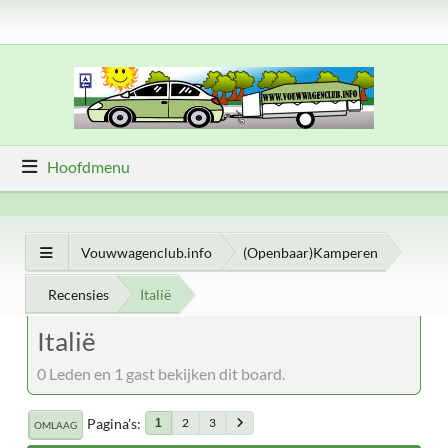
Hoofdmenu
Vouwwagenclub.info
(Openbaar)Kamperen
Recensies
Italië
Italië
0 Leden en 1 gast bekijken dit board.
Pagina's
2
3
1
OMLAAG