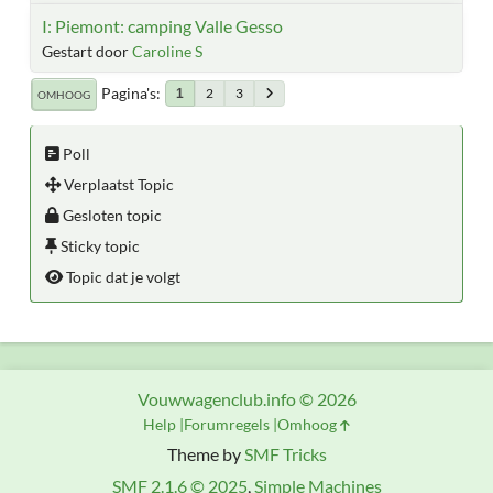
I: Piemont: camping Valle Gesso
Gestart door
Caroline S
Pagina's
2
3
1
OMHOOG
Poll
Verplaatst Topic
Gesloten topic
Sticky topic
Topic dat je volgt
Vouwwagenclub.info © 2026
Help
Forumregels
Omhoog
Theme by
SMF Tricks
SMF 2.1.6 © 2025
,
Simple Machines