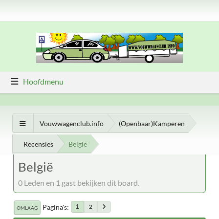
Hoofdmenu
Vouwwagenclub.info
(Openbaar)Kamperen
Recensies
België
België
0 Leden en 1 gast bekijken dit board.
Pagina's
2
1
OMLAAG