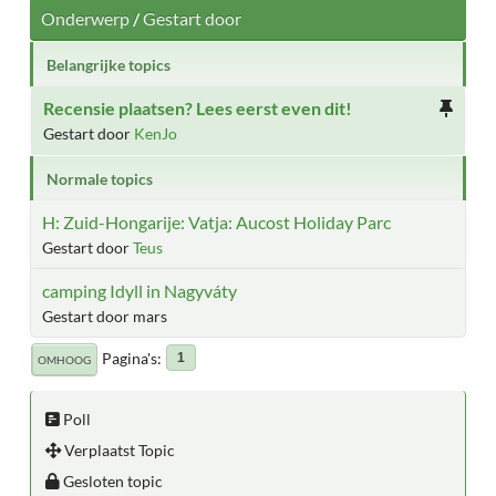
Onderwerp
/
Gestart door
Belangrijke topics
Recensie plaatsen? Lees eerst even dit!
Gestart door
KenJo
Normale topics
H: Zuid-Hongarije: Vatja: Aucost Holiday Parc
Gestart door
Teus
camping Idyll in Nagyváty
Gestart door mars
Pagina's
1
OMHOOG
Poll
Verplaatst Topic
Gesloten topic