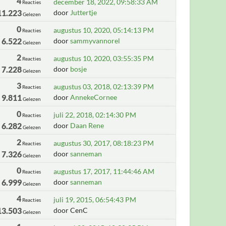
4
december 18, 2022, 09:58:33 AM
Reacties
11.223
door
Juttertje
Gelezen
0
augustus 10, 2020, 05:14:13 PM
Reacties
6.522
door
sammyvannorel
Gelezen
2
augustus 10, 2020, 03:55:35 PM
Reacties
7.228
door
bosje
Gelezen
3
augustus 03, 2018, 02:13:39 PM
Reacties
9.811
door
AnnekeCornee
Gelezen
0
juli 22, 2018, 02:14:30 PM
Reacties
6.282
door
Daan Rene
Gelezen
2
augustus 30, 2017, 08:18:23 PM
Reacties
7.326
door
sanneman
Gelezen
0
augustus 17, 2017, 11:44:46 AM
Reacties
6.999
door
sanneman
Gelezen
4
juli 19, 2015, 06:54:43 PM
Reacties
13.503
door CenC
Gelezen