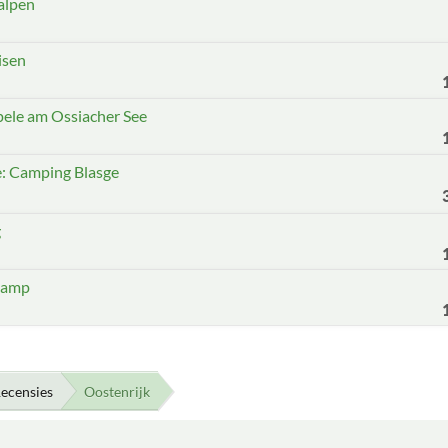
alpen
isen
pele am Ossiacher See
e: Camping Blasge
g
camp
ecensies
Oostenrijk