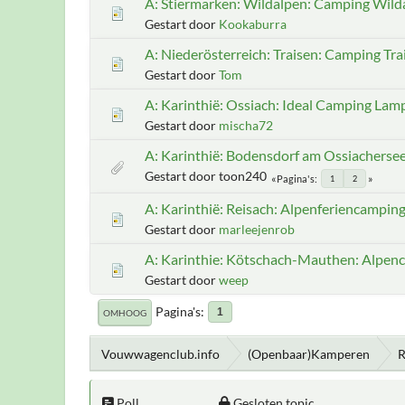
A: Stiermarken: Wildalpen: Camping Wild
Gestart door
Kookaburra
A: Niederösterreich: Traisen: Camping Tra
Gestart door
Tom
A: Karinthië: Ossiach: Ideal Camping Lam
Gestart door
mischa72
A: Karinthië: Bodensdorf am Ossiacherse
Gestart door toon240
Pagina's
1
2
A: Karinthië: Reisach: Alpenferiencampin
Gestart door
marleejenrob
A: Karinthie: Kötschach-Mauthen: Alpen
Gestart door
weep
Pagina's
1
OMHOOG
Vouwwagenclub.info
(Openbaar)Kamperen
R
Poll
Gesloten topic