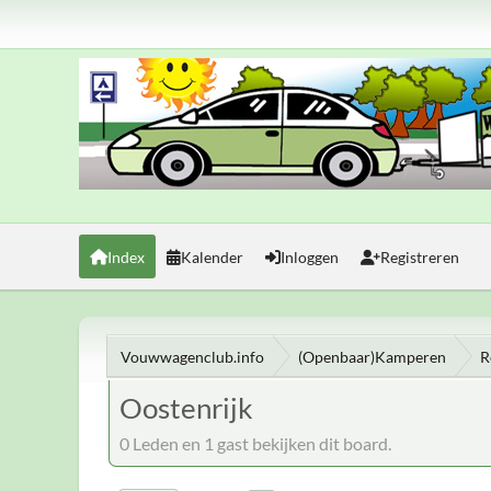
Index
Kalender
Inloggen
Registreren
Vouwwagenclub.info
(Openbaar)Kamperen
R
Oostenrijk
0 Leden en 1 gast bekijken dit board.