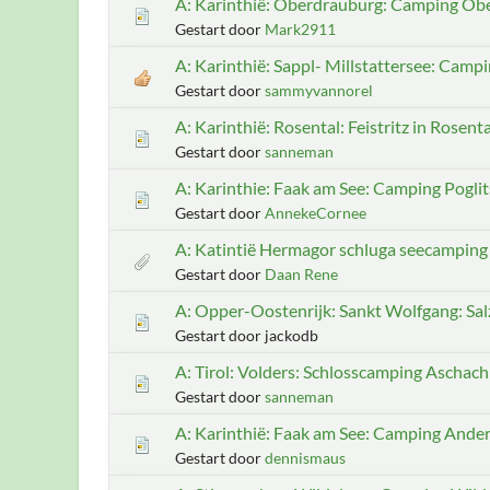
A: Karinthië: Oberdrauburg: Camping Ob
Gestart door
Mark2911
A: Karinthië: Sappl- Millstattersee: Camp
Gestart door
sammyvannorel
A: Karinthië: Rosental: Feistritz in Rosent
Gestart door
sanneman
A: Karinthie: Faak am See: Camping Pogli
Gestart door
AnnekeCornee
A: Katintië Hermagor schluga seecamping
Gestart door
Daan Rene
A: Opper-Oostenrijk: Sankt Wolfgang: S
Gestart door jackodb
A: Tirol: Volders: Schlosscamping Aschach
Gestart door
sanneman
A: Karinthië: Faak am See: Camping Ande
Gestart door
dennismaus