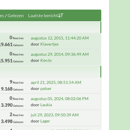
es
/
Gelezen
Laatste bericht
0
augustus 12, 2015, 11:44:20 AM
Reacties
19.661
door
Klavertjes
Gelezen
0
augustus 29, 2014, 09:36:49 AM
Reacties
15.951
door
KenJo
Gelezen
9
april 21, 2025, 08:51:54 AM
Reacties
9.168
door
patser
Gelezen
0
augustus 05, 2024, 08:02:06 PM
Reacties
3.390
door
Laukia
Gelezen
2
juli 29, 2023, 09:50:39 AM
Reacties
3.498
door
Lager
Gelezen