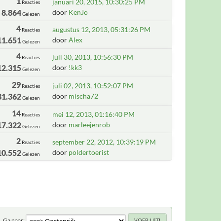
1
januari 20, 2015, 10:30:25 PM
Reacties
8.864
door
KenJo
Gelezen
4
augustus 12, 2013, 05:31:26 PM
Reacties
11.651
door
Alex
Gelezen
4
juli 30, 2013, 10:56:30 PM
Reacties
12.315
door
!kk3
Gelezen
29
juli 02, 2013, 10:52:07 PM
Reacties
31.362
door
mischa72
Gelezen
14
mei 12, 2013, 01:16:40 PM
Reacties
17.322
door
marleejenrob
Gelezen
2
september 22, 2012, 10:39:19 PM
Reacties
10.552
door
poldertoerist
Gelezen
Ga naar