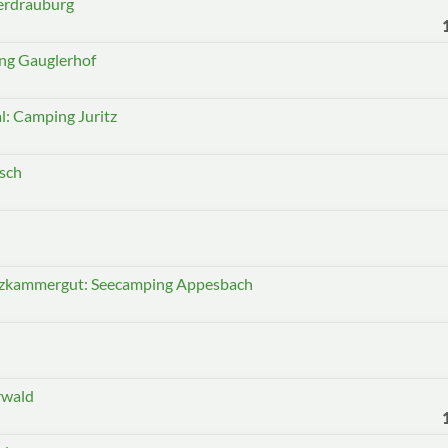
erdrauburg
ing Gauglerhof
al: Camping Juritz
tsch
alzkammergut: Seecamping Appesbach
rwald