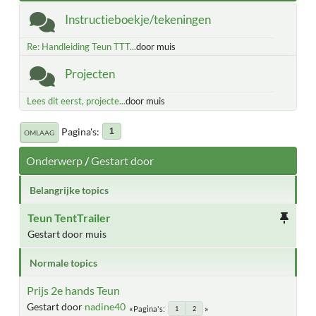
Instructieboekje/tekeningen
Re: Handleiding Teun TTT...
door muis
Projecten
Lees dit eerst, projecte...
door muis
Pagina's
1
OMLAAG
Onderwerp
/
Gestart door
Belangrijke topics
Teun TentTrailer
Gestart door muis
Normale topics
Prijs 2e hands Teun
Gestart door
nadine40
Pagina's
1
2