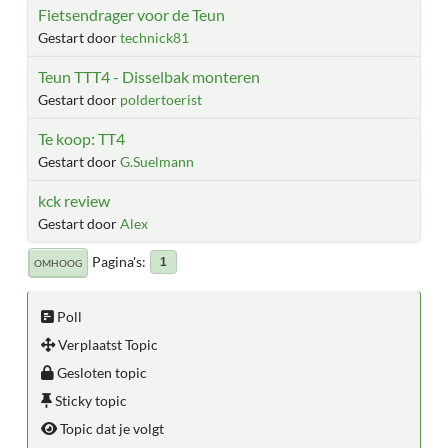
Fietsendrager voor de Teun
Gestart door
technick81
Teun TTT4 - Disselbak monteren
Gestart door
poldertoerist
Te koop: TT4
Gestart door
G.Suelmann
kck review
Gestart door
Alex
Pagina's
1
OMHOOG
Poll
Verplaatst Topic
Gesloten topic
Sticky topic
Topic dat je volgt