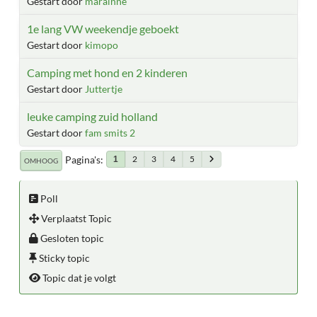
Gestart door
marainne
1e lang VW weekendje geboekt
Gestart door
kimopo
Camping met hond en 2 kinderen
Gestart door
Juttertje
leuke camping zuid holland
Gestart door
fam smits 2
Pagina's
2
3
4
5
1
OMHOOG
Poll
Verplaatst Topic
Gesloten topic
Sticky topic
Topic dat je volgt