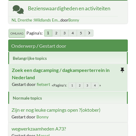
Bezienswaardigheden en activiteiten
NL Drenthe :Wildlands Em...
door
Bonny
Pagina's
2
3
4
5
1
OMLAAG
Onderwerp
/
Gestart door
Belangrijke topics
Zoek een dagcamping / dagkampeerterrein in
Nederland
Gestart door
fietsert
Pagina's
1
2
3
4
Normale topics
Zijn er nog leuke campings open ?(oktober)
Gestart door
Bonny
wegwerkzaamheden A73?
Gestart door
Marcel