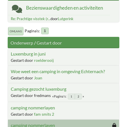
Bezienswaardigheden en activiteiten
Re: Prachtige visstek (r...
door
Lutgerink
Pagina's
1
OMLAAG
Onderwerp
/
Gestart door
Luxemburg in juni
Gestart door
roelderooij
Woe weet een camping in omgeving Echternach?
Gestart door
Joan
Camping gezocht luxemburg
Gestart door fredmans
Pagina's
1
2
camping nommerlayen
Gestart door
fam smits 2
camping nommerlayen