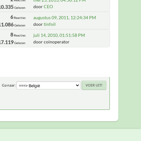
10.335
door
CEO
Gelezen
6
augustus 09, 2011, 12:24:34 PM
Reacties
11.086
door
tinfoil
Gelezen
8
juli 14, 2010, 01:51:58 PM
Reacties
17.119
door coinoperator
Gelezen
Ga naar