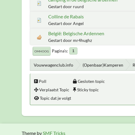
Gestart door ruurd
Colline de Rabais
Gestart door Angel
België: Belgische Ardennen
Gestart door mr4hughz
Pagina's
1
OMHOOG
Vouwwagenclub.info
(Openbaar)Kamperen
R
Poll
Gesloten topic
Verplaatst Topic
Sticky topic
Topic dat je volgt
Theme by
SMF Tricks