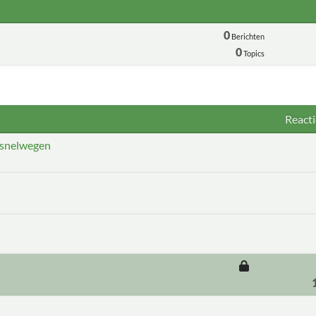
0
Berichten
0
Topics
Reacti
 snelwegen