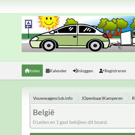
Index
Kalender
Inloggen
Registreren
Vouwwagenclub.info
(Openbaar)Kamperen
R
België
0 Leden en 1 gast bekijken dit board.