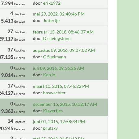
7.294
door
erik1972
Gelezen
4
mei 29, 2022, 02:40:46 PM
Reacties
5.413
door
Juttertje
Gelezen
27
februari 15, 2018, 08:46:37 AM
Reacties
29.117
door
DrLivingstone
Gelezen
37
augustus 09, 2016, 09:07:02 AM
Reacties
37.135
door
G.Suelmann
Gelezen
0
juli 09, 2016, 09:56:26 AM
Reacties
9.014
door
KenJo
Gelezen
17
maart 10, 2016, 07:46:22 PM
Reacties
24.127
door
boswachter
Gelezen
0
december 15, 2015, 10:32:17 AM
Reacties
9.362
door
Klavertjes
Gelezen
14
juni 01, 2015, 12:58:34 PM
Reacties
20.245
door
prutsky
Gelezen
2
mei 25, 2013, 04:56:12 PM
Reacties