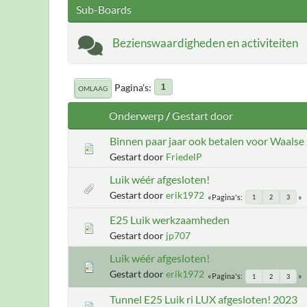
Sub-Boards
Bezienswaardigheden en activiteiten
Pagina's
1
OMLAAG
Onderwerp
/
Gestart door
Binnen paar jaar ook betalen voor Waalse
Gestart door
FriedelP
Luik wéér afgesloten!
Gestart door
erik1972
Pagina's
1
2
3
E25 Luik werkzaamheden
Gestart door
jp707
Luik wéér afgesloten!
Gestart door
erik1972
Pagina's
1
2
3
Tunnel E25 Luik ri LUX afgesloten! 2023