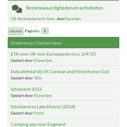
Bezienswaardigheden en activiteiten
GB: Northumberland: Alnw...
door
Klavertjes
Pagina's
1
OMLAAG
Onderwerp
/
Gestart door
ETA voor UK voor Europeanen m.i.v. 2/4/‘25
Gestart door
Klavertjes
Data diefstal bij UK Caravan and Motorhome Club
Gestart door
Telly
Schotland 2023
Gestart door
Klavertjes
Schotland en Lake District (2018)
Gestart door
PenH
Camping app voor Engeland