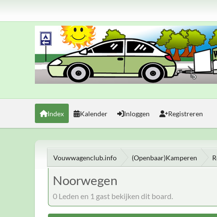
Index
Kalender
Inloggen
Registreren
Vouwwagenclub.info
(Openbaar)Kamperen
R
Noorwegen
0 Leden en 1 gast bekijken dit board.