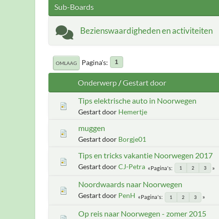
Sub-Boards
Bezienswaardigheden en activiteiten
Pagina's
1
OMLAAG
Onderwerp
/
Gestart door
Tips elektrische auto in Noorwegen
Gestart door
Hemertje
muggen
Gestart door
Borgje01
Tips en tricks vakantie Noorwegen 2017
Gestart door
CJ-Petra
Pagina's
1
2
3
Noordwaards naar Noorwegen
Gestart door
PenH
Pagina's
1
2
3
Op reis naar Noorwegen - zomer 2015