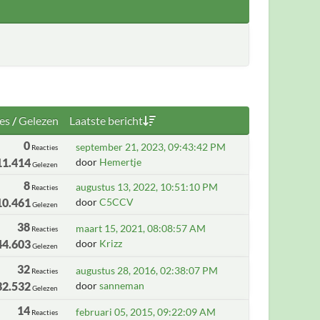
es
/
Gelezen
Laatste bericht
0
september 21, 2023, 09:43:42 PM
Reacties
11.414
door
Hemertje
Gelezen
8
augustus 13, 2022, 10:51:10 PM
Reacties
10.461
door
C5CCV
Gelezen
38
maart 15, 2021, 08:08:57 AM
Reacties
44.603
door
Krizz
Gelezen
32
augustus 28, 2016, 02:38:07 PM
Reacties
32.532
door
sanneman
Gelezen
14
februari 05, 2015, 09:22:09 AM
Reacties