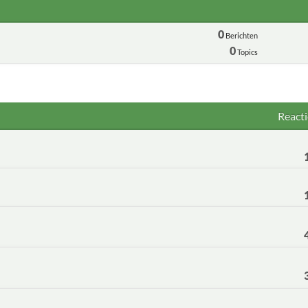
0
Berichten
0
Topics
Reacti