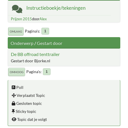
Instructieboekje/tekeningen
Prijzen 2015
door
Alex
Pagina's
1
OMLAAG
Onderwerp
/
Gestart door
De BB offroad tenttrailer
Gestart door Bjorke.nl
Pagina's
1
OMHOOG
Poll
Verplaatst Topic
Gesloten topic
Sticky topic
Topic dat je volgt