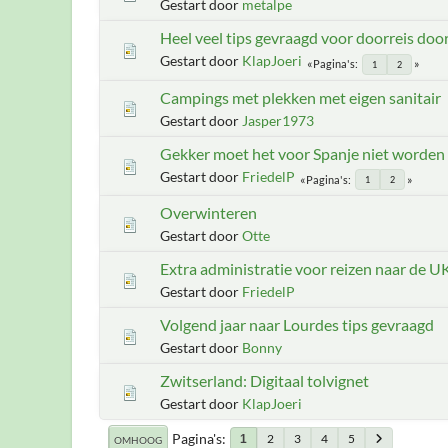
Gestart door
metalpe
Heel veel tips gevraagd voor doorreis door
Gestart door
KlapJoeri
Pagina's
1
2
Campings met plekken met eigen sanitair
Gestart door
Jasper1973
Gekker moet het voor Spanje niet worden
Gestart door
FriedelP
Pagina's
1
2
Overwinteren
Gestart door
Otte
Extra administratie voor reizen naar de U
Gestart door
FriedelP
Volgend jaar naar Lourdes tips gevraagd
Gestart door
Bonny
Zwitserland: Digitaal tolvignet
Gestart door
KlapJoeri
Pagina's
2
3
4
5
1
OMHOOG