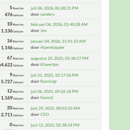
5
juli 06, 2026, 06:28:31 PM
Reacties
476
door
sanderv
Gelezen
10
februari 06, 2026, 01:40:28 AM
Reacties
1.136
door
Jon
Gelezen
16
januari 04, 2026, 11:41:33 AM
Reacties
1.146
door
Alpenklapper
Gelezen
67
augustus 20, 2025, 05:38:27 PM
Reacties
64.622
door
Klavertjes
Gelezen
9
juli 21, 2025, 10:17:56 PM
Reacties
5.727
door
Runningr
Gelezen
12
juli 06, 2025, 09:26:18 PM
Reacties
1.169
door
Kevin2
Gelezen
20
juni 29, 2025, 08:03:50 AM
Reacties
2.711
door
CEO
Gelezen
0
juni 12, 2025, 02:38:54 PM
Reacties