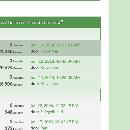
es
/
Gelezen
Laatste bericht
0
juni 11, 2014, 11:03:21 AM
Reacties
21.268
door
Klavertjes
Gelezen
0
juni 11, 2014, 10:46:39 AM
Reacties
20.624
door
Klavertjes
Gelezen
0
juni 11, 2014, 10:26:03 AM
Reacties
26.506
door
Klavertjes
Gelezen
6
juli 22, 2026, 12:32:49 PM
Reacties
948
door
Spiegelbeeld
Gelezen
1
juli 17, 2026, 08:42:47 PM
Reacties
172
door
PenH
Gelezen