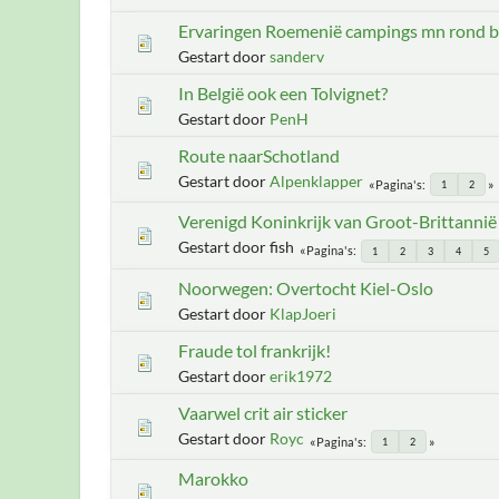
Ervaringen Roemenië campings mn rond b
Gestart door
sanderv
In België ook een Tolvignet?
Gestart door
PenH
Route naarSchotland
Gestart door
Alpenklapper
Pagina's
1
2
Verenigd Koninkrijk van Groot-Brittannië
Gestart door fish
Pagina's
1
2
3
4
5
Noorwegen: Overtocht Kiel-Oslo
Gestart door
KlapJoeri
Fraude tol frankrijk!
Gestart door
erik1972
Vaarwel crit air sticker
Gestart door
Royc
Pagina's
1
2
Marokko