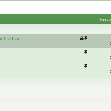
Reacti
en hier hoe