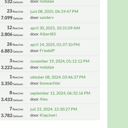
532
door
metalpe
Gelezen
23
juni 08, 2025, 06:19:47 PM
Reacties
7.099
door
sanderv
Gelezen
12
april 30, 2025, 10:31:09 AM
Reacties
2.806
door
Albert83
Gelezen
26
april 14, 2025, 01:37:10 PM
Reacties
6.883
door
FriedelP
Gelezen
3
november 19, 2024, 01:12:12 PM
Reacties
3.223
door
metalpe
Gelezen
1
oktober 08, 2024, 03:46:37 PM
Reacties
3.350
door
boswachter
Gelezen
8
september 12, 2024, 06:32:16 PM
Reacties
3.433
door
Alex
Gelezen
7
juli 23, 2024, 12:30:27 PM
Reacties
3.782
door
KlapJoeri
Gelezen