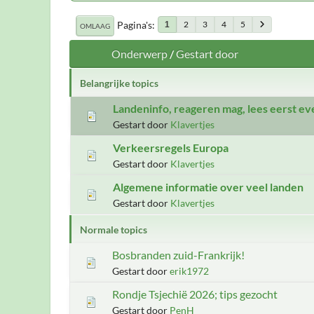
Pagina's
2
3
4
5
1
OMLAAG
Onderwerp
/
Gestart door
Belangrijke topics
Landeninfo, reageren mag, lees eerst ev
Gestart door
Klavertjes
Verkeersregels Europa
Gestart door
Klavertjes
Algemene informatie over veel landen
Gestart door
Klavertjes
Normale topics
Bosbranden zuid-Frankrijk!
Gestart door
erik1972
Rondje Tsjechië 2026; tips gezocht
Gestart door
PenH