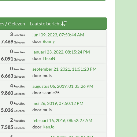
es
/
Gelezen
Laatste bericht
3
juni 09, 2023, 07:50:44 AM
Reacties
7.469
door
Bonny
Gelezen
0
januari 23, 2022, 08:15:24 PM
Reacties
6.091
door
TheoN
Gelezen
0
september 21, 2021, 11:51:23 PM
Reacties
6.663
door muis
Gelezen
4
augustus 06, 2019, 01:35:26 PM
Reacties
9.860
door sannie75
Gelezen
0
mei 26, 2019, 07:50:12 PM
Reacties
5.036
door muis
Gelezen
2
februari 16, 2016, 08:52:27 AM
Reacties
7.585
door
KenJo
Gelezen
6