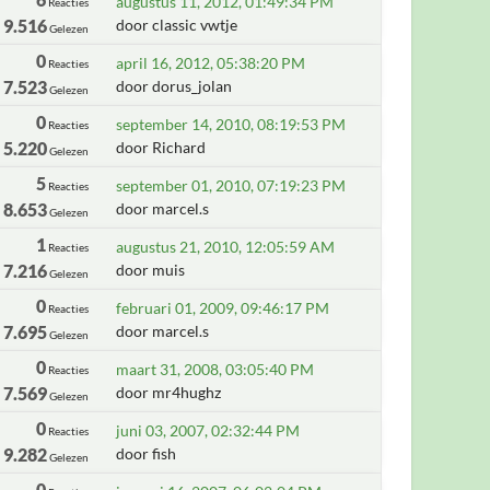
augustus 11, 2012, 01:49:34 PM
Reacties
9.516
door classic vwtje
Gelezen
0
april 16, 2012, 05:38:20 PM
Reacties
7.523
door dorus_jolan
Gelezen
0
september 14, 2010, 08:19:53 PM
Reacties
5.220
door Richard
Gelezen
5
september 01, 2010, 07:19:23 PM
Reacties
8.653
door marcel.s
Gelezen
1
augustus 21, 2010, 12:05:59 AM
Reacties
7.216
door muis
Gelezen
0
februari 01, 2009, 09:46:17 PM
Reacties
7.695
door marcel.s
Gelezen
0
maart 31, 2008, 03:05:40 PM
Reacties
7.569
door mr4hughz
Gelezen
0
juni 03, 2007, 02:32:44 PM
Reacties
9.282
door fish
Gelezen
0