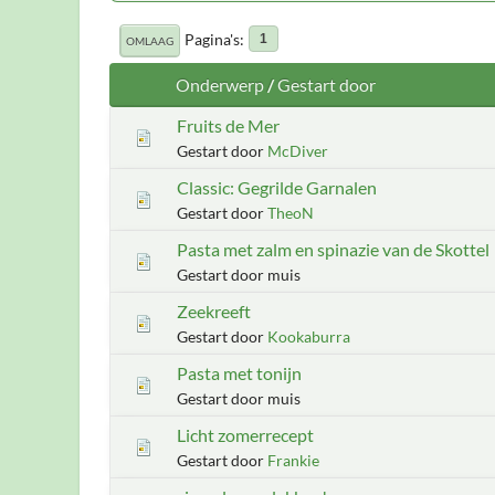
Pagina's
1
OMLAAG
Onderwerp
/
Gestart door
Fruits de Mer
Gestart door
McDiver
Classic: Gegrilde Garnalen
Gestart door
TheoN
Pasta met zalm en spinazie van de Skottel
Gestart door muis
Zeekreeft
Gestart door
Kookaburra
Pasta met tonijn
Gestart door muis
Licht zomerrecept
Gestart door
Frankie