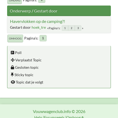
OMLAAG
Onderwerp
/
Gestart door
Havervlokken op de camping?!
Gestart door
hoek_tre
Pagina's
1
2
3
Pagina's
1
OMHOOG
Poll
Verplaatst Topic
Gesloten topic
Sticky topic
Topic dat je volgt
Vouwwagenclub.info © 2026
Help
Forumregels
Omhoog