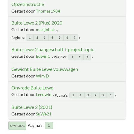
Opzetinstructie
Gestart door
Thomas1984
Buite Lewe 2 (Plus) 2020
Gestart door
marijnhak
Pagina's
1
2
3
4
5
6
7
Buite Lewe 2 aangeschaft + project topic
Gestart door
EdwinC
Pagina's
1
2
3
Gewicht Buite Lewe vouwwagen
Gestart door
Wim D
Onvrede Buite Lewe
Gestart door
Leeuwin
Pagina's
1
2
3
4
5
6
Buite Lewe 2 (2021)
Gestart door
SuWe21
Pagina's
1
OMHOOG