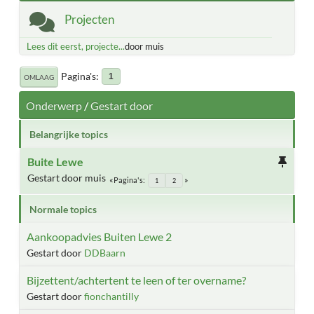
Projecten
Lees dit eerst, projecte...
door muis
Pagina's
1
OMLAAG
Onderwerp
/
Gestart door
Belangrijke topics
Buite Lewe
Gestart door muis
Pagina's
1
2
Normale topics
Aankoopadvies Buiten Lewe 2
Gestart door
DDBaarn
Bijzettent/achtertent te leen of ter overname?
Gestart door
fionchantilly