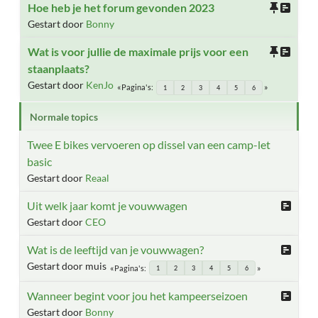
Hoe heb je het forum gevonden 2023
Gestart door
Bonny
Wat is voor jullie de maximale prijs voor een
staanplaats?
Gestart door
KenJo
Pagina's
1
2
3
4
5
6
Normale topics
Twee E bikes vervoeren op dissel van een camp-let
basic
Gestart door
Reaal
Uit welk jaar komt je vouwwagen
Gestart door
CEO
Wat is de leeftijd van je vouwwagen?
Gestart door muis
Pagina's
1
2
3
4
5
6
Wanneer begint voor jou het kampeerseizoen
Gestart door
Bonny