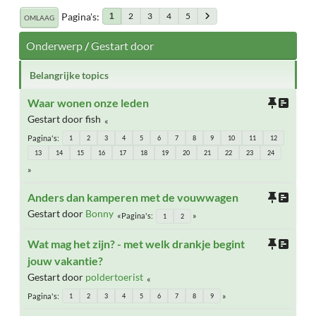
Pagina's
2
3
4
5
1
OMLAAG
Onderwerp
/
Gestart door
Belangrijke topics
Waar wonen onze leden
Gestart door fish
Pagina's
1
2
3
4
5
6
7
8
9
10
11
12
13
14
15
16
17
18
19
20
21
22
23
24
Anders dan kamperen met de vouwwagen
Gestart door
Bonny
Pagina's
1
2
Wat mag het zijn? - met welk drankje begint
jouw vakantie?
Gestart door
poldertoerist
Pagina's
1
2
3
4
5
6
7
8
9