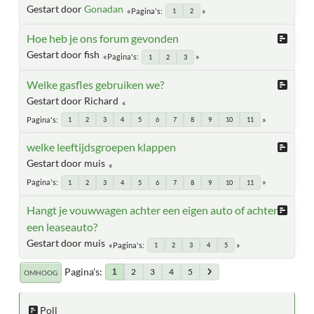
Gestart door
Gonadan
Pagina's
1
2
Hoe heb je ons forum gevonden
Gestart door fish
Pagina's
1
2
3
Welke gasfles gebruiken we?
Gestart door Richard
Pagina's
1
2
3
4
5
6
7
8
9
10
11
welke leeftijdsgroepen klappen
Gestart door muis
Pagina's
1
2
3
4
5
6
7
8
9
10
11
Hangt je vouwwagen achter een eigen auto of achter
een leaseauto?
Gestart door muis
Pagina's
1
2
3
4
5
Pagina's
2
3
4
5
1
OMHOOG
Poll