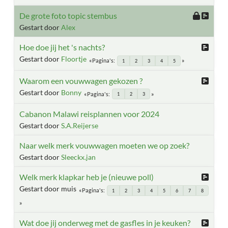
De grote foto topic stembus
Gestart door
Alex
Hoe doe jij het 's nachts?
Gestart door
Floortje
Pagina's
1
2
3
4
5
Waarom een vouwwagen gekozen ?
Gestart door
Bonny
Pagina's
1
2
3
Cabanon Malawi reisplannen voor 2024
Gestart door
S.A.Reijerse
Naar welk merk vouwwagen moeten we op zoek?
Gestart door
Sleeckx.jan
Welk merk klapkar heb je (nieuwe poll)
Gestart door muis
Pagina's
1
2
3
4
5
6
7
8
Wat doe jij onderweg met de gasfles in je keuken?