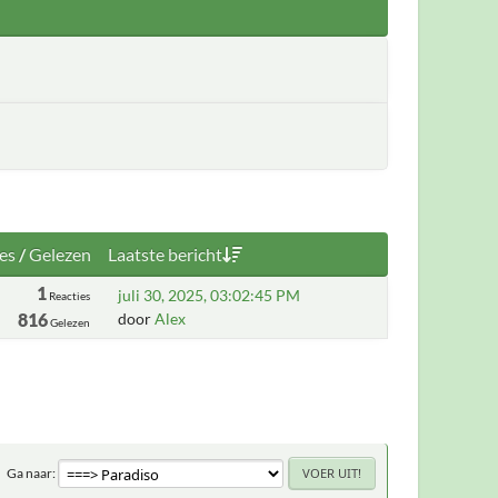
es
/
Gelezen
Laatste bericht
1
juli 30, 2025, 03:02:45 PM
Reacties
816
door
Alex
Gelezen
Ga naar