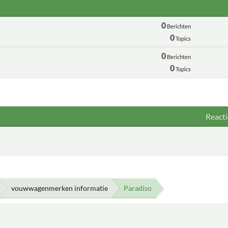
0
Berichten
0
Topics
0
Berichten
0
Topics
Reacti
vouwwagenmerken informatie
Paradiso