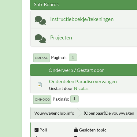
Sub-Boards
Instructieboekje/tekeningen
Projecten
Pagina's
1
OMLAAG
Onderwerp
/
Gestart door
Onderdelen Paradiso vervangen
Gestart door
Nicolas
Pagina's
1
OMHOOG
Vouwwagenclub.info
(Openbaar)De vouwwagen
Poll
Gesloten topic