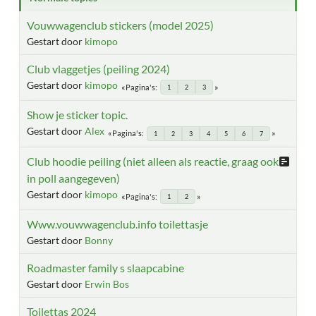
Vouwwagenclub stickers (model 2025)
Gestart door
kimopo
Club vlaggetjes (peiling 2024)
Gestart door
kimopo
Pagina's
1
2
3
Show je sticker topic.
Gestart door
Alex
Pagina's
1
2
3
4
5
6
7
Club hoodie peiling (niet alleen als reactie, graag ook
in poll aangegeven)
Gestart door
kimopo
Pagina's
1
2
Www.vouwwagenclub.info toilettasje
Gestart door
Bonny
Roadmaster family s slaapcabine
Gestart door
Erwin Bos
Toilettas 2024