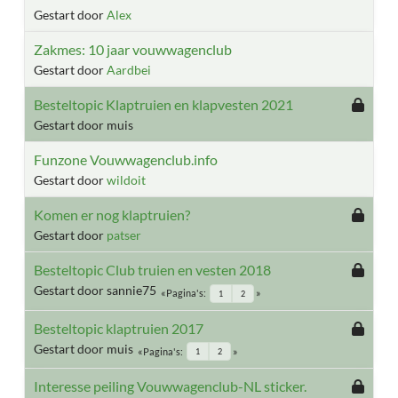
Gestart door
Alex
Zakmes: 10 jaar vouwwagenclub
Gestart door
Aardbei
Besteltopic Klaptruien en klapvesten 2021
Gestart door muis
Funzone Vouwwagenclub.info
Gestart door
wildoit
Komen er nog klaptruien?
Gestart door
patser
Besteltopic Club truien en vesten 2018
Gestart door sannie75
Pagina's
1
2
Besteltopic klaptruien 2017
Gestart door muis
Pagina's
1
2
Interesse peiling Vouwwagenclub-NL sticker.