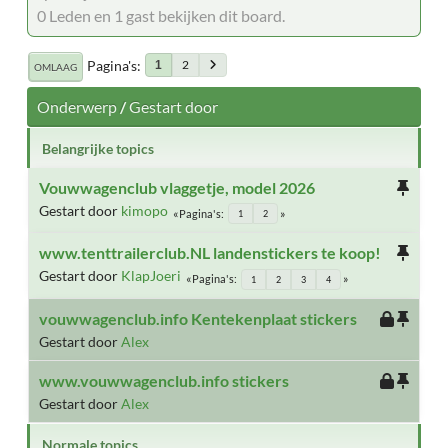
0 Leden en 1 gast bekijken dit board.
Pagina's
2
1
OMLAAG
Onderwerp
/
Gestart door
Belangrijke topics
Vouwwagenclub vlaggetje, model 2026
Gestart door
kimopo
Pagina's
1
2
www.tenttrailerclub.NL landenstickers te koop!
Gestart door
KlapJoeri
Pagina's
1
2
3
4
vouwwagenclub.info Kentekenplaat stickers
Gestart door
Alex
www.vouwwagenclub.info stickers
Gestart door
Alex
Normale topics