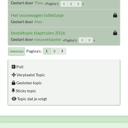
Gestart door
Theu
Pagina's
1
2
3
Het vouwwagen toilettasje
Gestart door
Alex
besteltopic klaptruien 2016
Gestart door
nieuweklapster
Pagina's
1
2
Pagina's
2
1
OMHOOG
Poll
Verplaatst Topic
Gesloten topic
Sticky topic
Topic dat je volgt