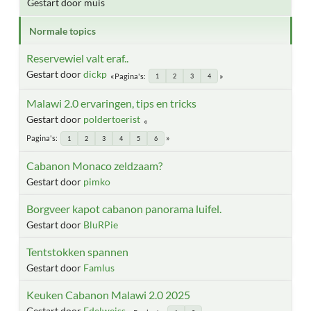
Gestart door muis
Normale topics
Reservewiel valt eraf..
Gestart door
dickp
Pagina's
1
2
3
4
Malawi 2.0 ervaringen, tips en tricks
Gestart door
poldertoerist
Pagina's
1
2
3
4
5
6
Cabanon Monaco zeldzaam?
Gestart door
pimko
Borgveer kapot cabanon panorama luifel.
Gestart door
BluRPie
Tentstokken spannen
Gestart door
Famlus
Keuken Cabanon Malawi 2.0 2025
Gestart door
Edelweiss