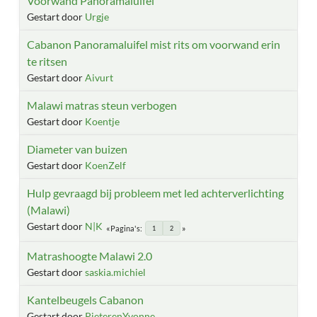
Voorwand Panoramaluifel
Gestart door
Urgje
Cabanon Panoramaluifel mist rits om voorwand erin
te ritsen
Gestart door
Aivurt
Malawi matras steun verbogen
Gestart door
Koentje
Diameter van buizen
Gestart door
KoenZelf
Hulp gevraagd bij probleem met led achterverlichting
(Malawi)
Gestart door
N|K
Pagina's
1
2
Matrashoogte Malawi 2.0
Gestart door
saskia.michiel
Kantelbeugels Cabanon
Gestart door
PieterenYvonne