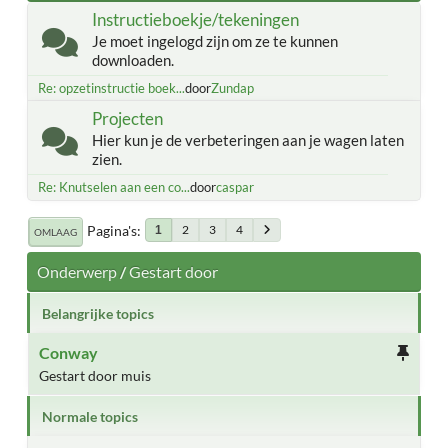
Instructieboekje/tekeningen
Je moet ingelogd zijn om ze te kunnen
downloaden.
Re: opzetinstructie boek...
door
Zundap
Projecten
Hier kun je de verbeteringen aan je wagen laten
zien.
Re: Knutselen aan een co...
door
caspar
Pagina's
2
3
4
1
OMLAAG
Onderwerp
/
Gestart door
Belangrijke topics
Conway
Gestart door muis
Normale topics