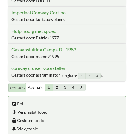
Gestart door DJDEEF
Imperiaal Conway Cortina
Gestart door kurtcauwelaers
Hulp nodig met spoed
Gestart door Patrick1977
Gasaansluiting Campa DL 1983
Gestart door mame91995
conway cruiser voorstellen
Gestart door astraminator
Pagina's
1
2
3
Pagina's
2
3
4
1
OMHOOG
Poll
Verplaatst Topic
Gesloten topic
Sticky topic