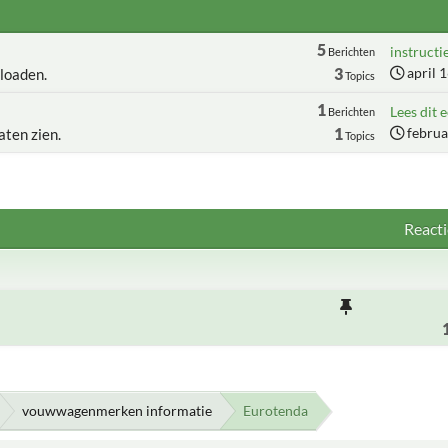
5
instructie
Berichten
3
april 
loaden.
Topics
1
Lees dit e
Berichten
1
februa
aten zien.
Topics
Reacti
vouwwagenmerken informatie
Eurotenda