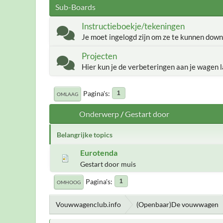
Sub-Boards
Instructieboekje/tekeningen
Je moet ingelogd zijn om ze te kunnen down
Projecten
Hier kun je de verbeteringen aan je wagen l
Pagina's
1
OMLAAG
Onderwerp
/
Gestart door
Belangrijke topics
Eurotenda
Gestart door muis
Pagina's
1
OMHOOG
Vouwwagenclub.info
(Openbaar)De vouwwagen