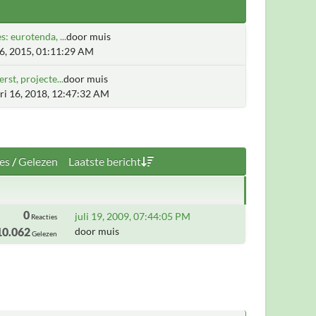
s: eurotenda, ...
door muis
16, 2015, 01:11:29 AM
erst, projecte...
door muis
ri 16, 2018, 12:47:32 AM
es
/
Gelezen
Laatste bericht
0
juli 19, 2009, 07:44:05 PM
Reacties
10.062
door muis
Gelezen