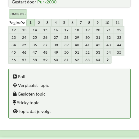
Gestart door
Purk2000
OMHOOG
Pagina's
2
3
4
5
6
7
8
9
10
11
1
12
13
14
15
16
17
18
19
20
21
22
23
24
25
26
27
28
29
30
31
32
33
34
35
36
37
38
39
40
41
42
43
44
45
46
47
48
49
50
51
52
53
54
55
56
57
58
59
60
61
62
63
64
Poll
Verplaatst Topic
Gesloten topic
Sticky topic
Topic dat je volgt