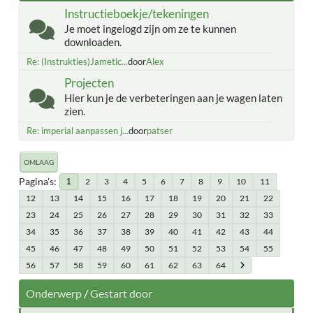
Instructieboekje/tekeningen
Je moet ingelogd zijn om ze te kunnen
downloaden.
Re: (Instrukties)Jametic...
door
Alex
Projecten
Hier kun je de verbeteringen aan je wagen laten
zien.
Re: imperial aanpassen j...
door
patser
OMLAAG
Pagina's
2
3
4
5
6
7
8
9
10
11
1
12
13
14
15
16
17
18
19
20
21
22
23
24
25
26
27
28
29
30
31
32
33
34
35
36
37
38
39
40
41
42
43
44
45
46
47
48
49
50
51
52
53
54
55
56
57
58
59
60
61
62
63
64
Onderwerp
/
Gestart door