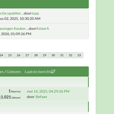
ctie opzetten ...
door
tupp
us 02, 2025, 10:30:20 AM
ssingen Keuken ...
door
KeizerA
7, 2026, 01:09:26 PM
24
25
26
27
28
29
30
31
32
33
es
/
Gelezen
Laatste bericht
1
mei 14, 2025, 04:29:26 PM
Reacties
11.021
door
Stefaan
Gelezen