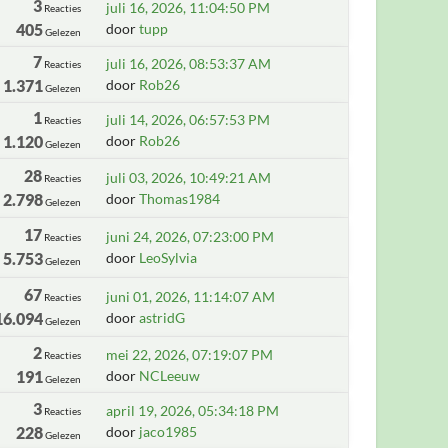
3
juli 16, 2026, 11:04:50 PM
Reacties
405
door
tupp
Gelezen
7
juli 16, 2026, 08:53:37 AM
Reacties
1.371
door
Rob26
Gelezen
1
juli 14, 2026, 06:57:53 PM
Reacties
1.120
door
Rob26
Gelezen
28
juli 03, 2026, 10:49:21 AM
Reacties
2.798
door
Thomas1984
Gelezen
17
juni 24, 2026, 07:23:00 PM
Reacties
5.753
door
LeoSylvia
Gelezen
67
juni 01, 2026, 11:14:07 AM
Reacties
16.094
door
astridG
Gelezen
2
mei 22, 2026, 07:19:07 PM
Reacties
191
door
NCLeeuw
Gelezen
3
april 19, 2026, 05:34:18 PM
Reacties
228
door
jaco1985
Gelezen