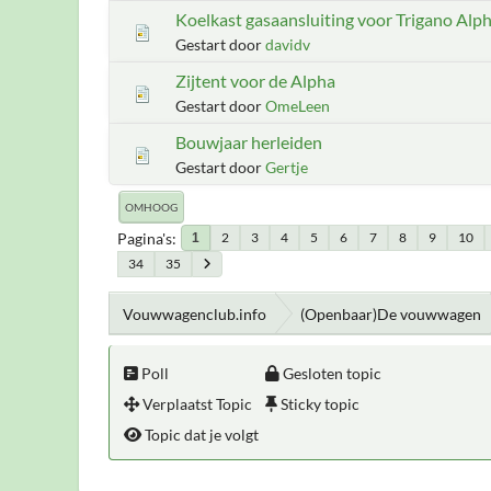
Koelkast gasaansluiting voor Trigano Alp
Gestart door
davidv
Zijtent voor de Alpha
Gestart door
OmeLeen
Bouwjaar herleiden
Gestart door
Gertje
OMHOOG
Pagina's
2
3
4
5
6
7
8
9
10
1
34
35
Vouwwagenclub.info
(Openbaar)De vouwwagen
Poll
Gesloten topic
Verplaatst Topic
Sticky topic
Topic dat je volgt