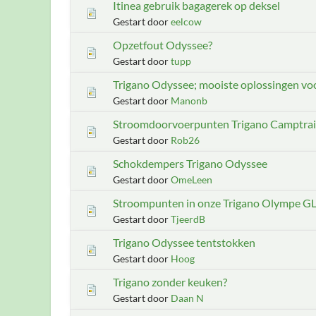
Itinea gebruik bagagerek op deksel
Gestart door
eelcow
Opzetfout Odyssee?
Gestart door
tupp
Trigano Odyssee; mooiste oplossingen voor
Gestart door
Manonb
Stroomdoorvoerpunten Trigano Camptrail
Gestart door
Rob26
Schokdempers Trigano Odyssee
Gestart door
OmeLeen
Stroompunten in onze Trigano Olympe G
Gestart door
TjeerdB
Trigano Odyssee tentstokken
Gestart door
Hoog
Trigano zonder keuken?
Gestart door
Daan N