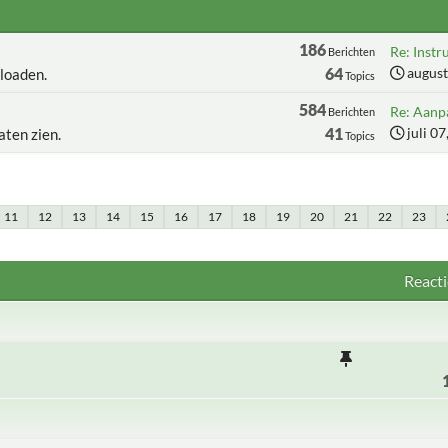
186
Re: Instru
Berichten
64
august
loaden.
Topics
584
Re: Aanpa
Berichten
41
juli 0
aten zien.
Topics
11
12
13
14
15
16
17
18
19
20
21
22
23
Reacti