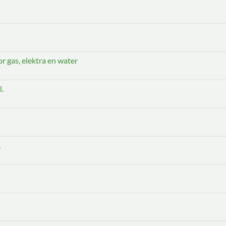
 gas, elektra en water
.
L