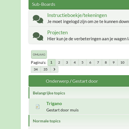
Sub-Boards
Instructieboekje/tekeningen
Je moet ingelogd zijn om ze te kunnen down
Projecten
Hier kun je de verbeteringen aan je wagen l
OMLAAG
Pagina's
2
3
4
5
6
7
8
9
10
1
34
35
Onderwerp
/
Gestart door
Belangrijke topics
Trigano
Gestart door muis
Normale topics