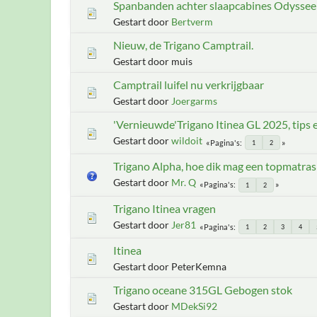
Spanbanden achter slaapcabines Odyssee
Gestart door
Bertverm
Nieuw, de Trigano Camptrail.
Gestart door muis
Camptrail luifel nu verkrijgbaar
Gestart door
Joergarms
'Vernieuwde'Trigano Itinea GL 2025, tips e
Gestart door
wildoit
Pagina's
1
2
Trigano Alpha, hoe dik mag een topmatras 
Gestart door
Mr. Q
Pagina's
1
2
Trigano Itinea vragen
Gestart door
Jer81
Pagina's
1
2
3
4
Itinea
Gestart door PeterKemna
Trigano oceane 315GL Gebogen stok
Gestart door
MDekSi92