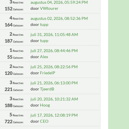
3
augustus 04, 2026, 05:59:24 PM
Reacties
152
door
VWtourer
Gelezen
4
augustus 02, 2026, 08:52:36 PM
Reacties
164
door
tupp
Gelezen
2
juli 31, 2026, 11:05:48 AM
Reacties
187
door
tupp
Gelezen
1
juli 27, 2026, 08:44:46 PM
Reacties
55
door
Alex
Gelezen
2
juli 25, 2026, 08:22:56 PM
Reacties
120
door
FriedelP
Gelezen
3
juli 21, 2026, 06:13:00 PM
Reacties
221
door
TjeerdB
Gelezen
3
juli 20, 2026, 10:21:32 AM
Reacties
188
door
Hoog
Gelezen
5
juli 17, 2026, 12:08:19 PM
Reacties
722
door
CEO
Gelezen