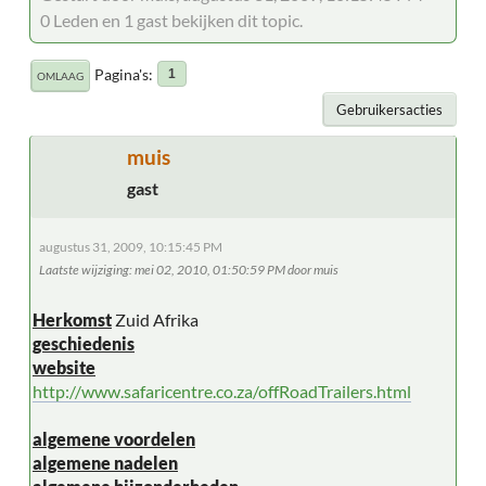
0 Leden en 1 gast bekijken dit topic.
Pagina's
1
OMLAAG
Gebruikersacties
muis
gast
augustus 31, 2009, 10:15:45 PM
Laatste wijziging
: mei 02, 2010, 01:50:59 PM door muis
Herkomst
Zuid Afrika
geschiedenis
website
http://www.safaricentre.co.za/offRoadTrailers.html
algemene voordelen
algemene nadelen