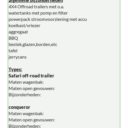
algemene bijzonderheden
4X4 Offroad trailers met o.a.
watertanks met pomp en filter
powerpack stroomvoorziening met accu
koelkast/vriezer
aggregaat
BBQ
bestek,glazen,borden,etc
tafel
jerrycans
Types:
Safari off-road trailer
Maten wagenbak:
Maten open gevouwen:
Bijzonderheden:
conqueror
Maten wagenbak:
Maten open gevouwen:
Bijzonderheden: