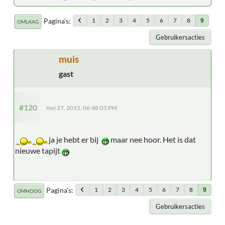
Pagina's
1
2
3
4
5
6
7
8
9
OMLAAG
Gebruikersacties
muis
gast
#120
mei 27, 2015, 06:48:05 PM
ja je hebt er bij
maar nee hoor. Het is dat
nieuwe tapijt
Pagina's
1
2
3
4
5
6
7
8
9
OMHOOG
Gebruikersacties