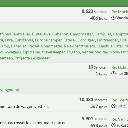
8.620
Re: Moeit
Berichten
406
Vanda
Topics
froad Tenttrailer
Buite lewe
Cabanon
CampMaster
Camp-let
Camptou
x4
Erka
Eurotenda
Europa camper
Esterel
Gordigear
Holtkamper
Hol
Camp
Paradiso
Raclet
Roadmaster
Relax Tenttrailers
Quechua
Safari t
Vouwwagens
Tipitrailer
travelsleeper
Trigano
Venter
Wolder
Vouwaan
lgemeen
Projecten Algemeen.
10
Re: Dakt
Berichten
1
mei 08
Topics
wlingmoon
10.333
Re: "Zel
Berichten
567
juli 2
 niet aan de wagen vast zit.
Topics
9.901
Re: Verli
Berichten
ent, carrosserie als het maar aan de
698
august
Topics