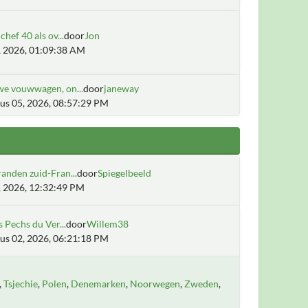
chef 40 als ov...
door
Jon
6, 2026, 01:09:38 AM
we vouwwagen, on...
door
janeway
us 05, 2026, 08:57:29 PM
anden zuid-Fran...
door
Spiegelbeeld
2, 2026, 12:32:49 PM
s Pechs du Ver...
door
Willem38
us 02, 2026, 06:21:18 PM
Tsjechie
Polen
Denemarken
Noorwegen
Zweden