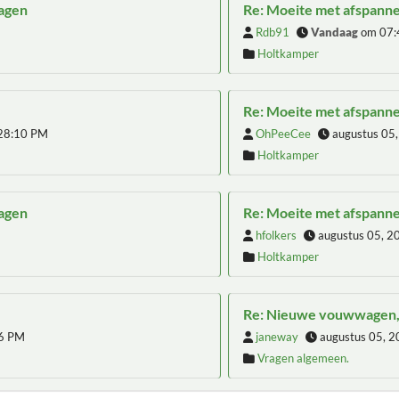
wagen
Re: Moeite met afspann
Rdb91
Vandaag
om 07:
Holtkamper
Re: Moeite met afspann
:28:10 PM
OhPeeCee
augustus 05
Holtkamper
wagen
Re: Moeite met afspann
hfolkers
augustus 05, 2
Holtkamper
Re: Nieuwe vouwwagen,
56 PM
janeway
augustus 05, 2
Vragen algemeen.