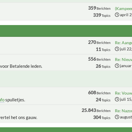
359
(Kampeer
Berichten
339
april 
Topics
270
Re: Aange
Berichten
11
juli 2
Topics
556
Re: Nieu
Berichten
26
januar
 voor Betalende leden.
Topics
608
Re: Vouww
Berichten
24
juli 1
nfo
spulletjes.
Topics
25.843
Re: Nazo
Berichten
304
august
vertel het ons gauw.
Topics