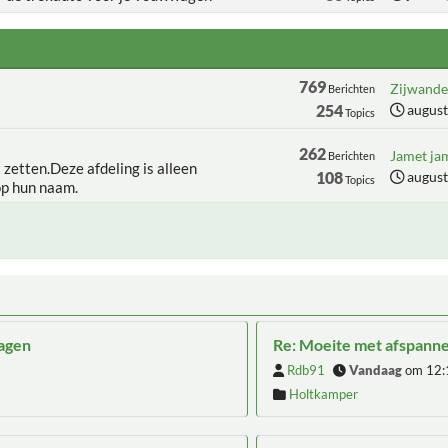
769
Zijwanden
Berichten
254
august
Topics
262
Jamet jam
Berichten
t zetten.Deze afdeling is alleen
108
august
Topics
op hun naam.
wagen
Re: Moeite met afspann
Rdb91
Vandaag
om 12:
Holtkamper