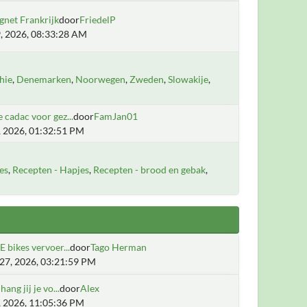
gnet Frankrijk
door
FriedelP
, 2026, 08:33:28 AM
hie
Denemarken
Noorwegen
Zweden
Slowakije
 cadac voor gez...
door
FamJan01
1, 2026, 01:32:51 PM
es
Recepten - Hapjes
Recepten - brood en gebak
E bikes vervoer...
door
Tago Herman
27, 2026, 03:21:59 PM
ang jij je vo...
door
Alex
8, 2026, 11:05:36 PM