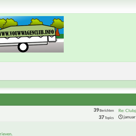
39
Re: Club
Berichten
37
januar
Topics
ieven.