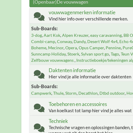
(Openbaar)De vouwwagen
vouwwagenmerken informatie
Vind hier info over verschillende merken.
Sub-Boards
3-dog
Aart Kok
Alpen Kreuzer
easy caravanning
BB Of
Combi-camp
Conway
Dandy
Desert Wolf 4x4
Echo 4
Boheme
Mecinor
Opera
Opus Camper
Pennine
Pure
Sunncamp Holiday
Stoerk
Sylvan sport go
Tago
Teun 
Zelfbouw vouwwagens
Instructieboekje/tekeningen a
Daktenten informatie
Hier vind je alle informatie over daktenten
Sub-Boards
Campwerk
Thule
Storm
Decathlon
Dtbd outdoor
Ho
Toebehoren en accessoires
Van koelkast tot lamp hier vind je alles wat
Techniek
Technische vragen en oplossingen banden, t