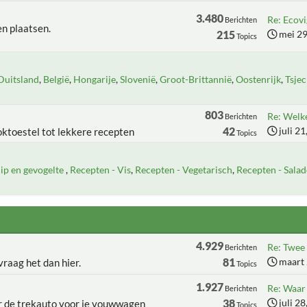
3.480
Re: Ecovi
Berichten
n plaatsen.
215
mei 29
Topics
Duitsland
België
Hongarije
Slovenië
Groot-Brittannië
Oostenrijk
Tsjec
803
Re: Welke
Berichten
42
juli 2
oktoestel tot lekkere recepten
Topics
ip en gevogelte
Recepten - Vis
Recepten - Vegetarisch
Recepten - Salad
4.929
Re: Twee 
Berichten
81
maart 
raag het dan hier.
Topics
1.927
Re: Waar h
Berichten
38
juli 2
er de trekauto voor je vouwwagen
Topics