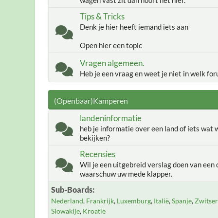
wagen vast zit dan hoort het hier.
Tips & Tricks
Denk je hier heeft iemand iets aan
Open hier een topic
Vragen algemeen.
Heb je een vraag en weet je niet in welk for
(Openbaar)Kamperen
landeninformatie
heb je informatie over een land of iets wat
bekijken?
Recensies
Wil je een uitgebreid verslag doen van een 
waarschuw uw mede klapper.
Sub-Boards
Nederland
Frankrijk
Luxemburg
Italië
Spanje
Zwitser
Slowakije
Kroatië