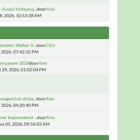
 Assen) holtkamp...
door
Alex
28, 2026, 10:53:38 AM
boden: Walker-V...
door
CEO
2, 2026, 07:42:32 PM
we passen 2026
door
Alex
i 29, 2026, 01:02:04 PM
agenclub sticke...
door
Alex
5, 2026, 04:20:40 PM
mer klapweekend ...
door
Alex
us 05, 2026, 09:56:03 AM