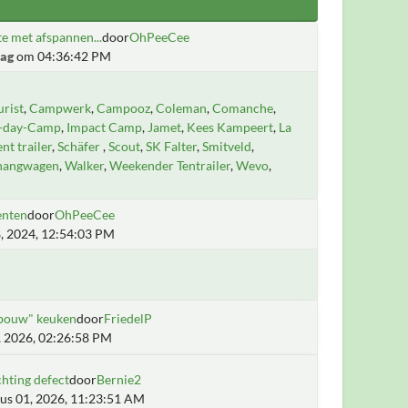
e met afspannen...
door
OhPeeCee
ag
om 04:36:42 PM
rist
Campwerk
Campooz
Coleman
Comanche
i-day-Camp
Impact Camp
Jamet
Kees Kampeert
La
ent trailer
Schäfer
Scout
SK Falter
Smitveld
hangwagen
Walker
Weekender Tentrailer
Wevo
enten
door
OhPeeCee
, 2024, 12:54:03 PM
fbouw" keuken
door
FriedelP
5, 2026, 02:26:58 PM
chting defect
door
Bernie2
us 01, 2026, 11:23:51 AM