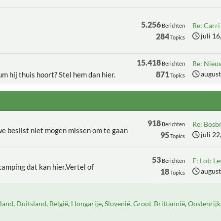
5.256
Re: Carri 
Berichten
284
juli 1
Topics
15.418
Re: Nieu
Berichten
871
august
um hij thuis hoort? Stel hem dan hier.
Topics
918
Re: Bosbr
Berichten
 we beslist niet mogen missen om te gaan
95
juli 2
Topics
53
F: Lot: Le
Berichten
camping dat kan hier.Vertel of
18
august
Topics
land
Duitsland
België
Hongarije
Slovenië
Groot-Brittannië
Oostenrijk