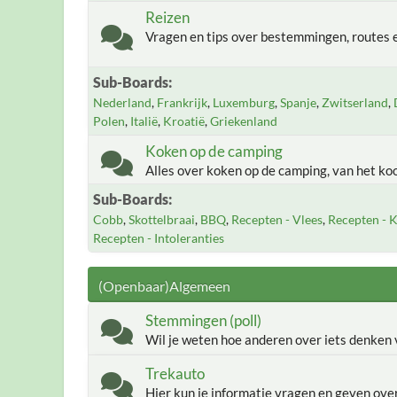
Reizen
Vragen en tips over bestemmingen, routes e
Sub-Boards
Nederland
Frankrijk
Luxemburg
Spanje
Zwitserland
Polen
Italië
Kroatië
Griekenland
Koken op de camping
Alles over koken op de camping, van het ko
Sub-Boards
Cobb
Skottelbraai
BBQ
Recepten - Vlees
Recepten - K
Recepten - Intoleranties
(Openbaar)Algemeen
Stemmingen (poll)
Wil je weten hoe anderen over iets denken v
Trekauto
Hier kun je informatie vragen en geven ov