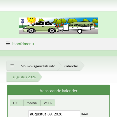
Hoofdmenu
Vouwwagenclub.info
Kalender
augustus 2026
Aanstaande kalender
LIJST
MAAND
WEEK
naar