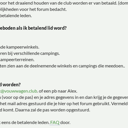
 voor het draaiend houden van de club worden er van betaald. (do
ijkheden voor het forum bedacht.
betalende leden.
geboden als ik betalend lid word?
ende kampeerwinkels.
en bij verschillende campings.
kampeerterreinen.
laten zien aan de deelnemende winkels en campings die meedoen..
id worden?
x@vouwwagen.club
. of een pb naar Alex.
m (voor op de pas) en je adres gegevens in en dan krijg je de gege
 het mail adres gestuurd die je hier op het forum gebruikt. Vermel
ld komt. Daarna zal de pas worden opgestuurd.
 eens de betalende leden.
FAQ
door.