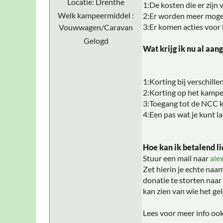
Locatie: Drenthe
1:De kosten die er zijn
Welk kampeermiddel :
2:Er worden meer mogel
3:Er komen acties voor 
Vouwwagen/Caravan
Gelogd
Wat krijg ik nu al aan
1:Korting bij verschill
2:Korting op het kamper
3:Toegang tot de NCC 
4:Een pas wat je kunt 
Hoe kan ik betalend l
Stuur een mail naar
ale
Zet hierin je echte naa
donatie te storten naar
kan zien van wie het ge
Lees voor meer info ook