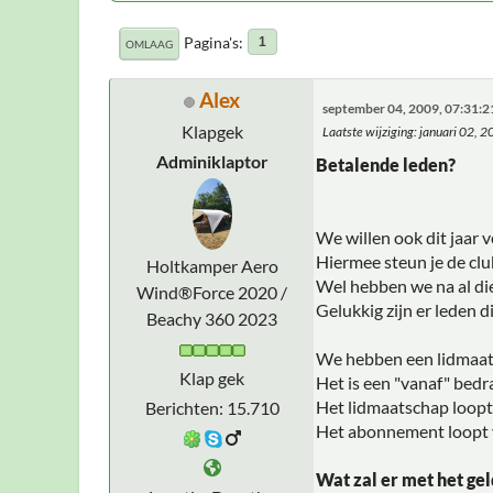
Pagina's
1
OMLAAG
Alex
september 04, 2009, 07:31:
Klapgek
Laatste wijziging
: januari 02, 
Adminiklaptor
Betalende leden?
We willen ook dit jaar 
Hiermee steun je de clu
Holtkamper Aero
Wel hebben we na al die
Wind®Force 2020 /
Gelukkig zijn er leden 
Beachy 360 2023
We hebben een lidmaats
Klap gek
Het is een "vanaf" bed
Het lidmaatschap loopt 
Berichten: 15.710
Het abonnement loopt va
Wat zal er met het ge