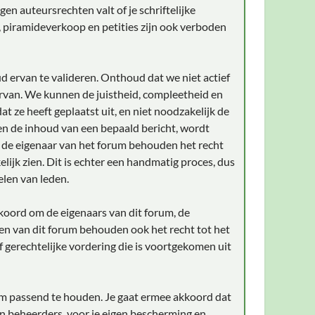
en auteursrechten valt of je schriftelijke
, piramideverkoop en petities zijn ook verboden
d ervan te valideren. Onthoud dat we niet actief
rvan. We kunnen de juistheid, compleetheid en
t ze heeft geplaatst uit, en niet noodzakelijk de
gen de inhoud van een bepaald bericht, wordt
n de eigenaar van het forum behouden het recht
lijk zien. Dit is echter een handmatig proces, dus
elen van leden.
akkoord om de eigenaars van dit forum, de
en van dit forum behouden ook het recht tot het
of gerechtelijke vordering die is voortgekomen uit
aam passend te houden. Je gaat ermee akkoord dat
an beheerders, voor je eigen bescherming en