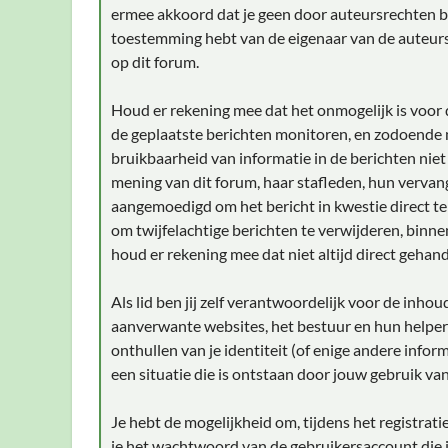
ermee akkoord dat je geen door auteursrechten bes
toestemming hebt van de eigenaar van de auteursr
op dit forum.
Houd er rekening mee dat het onmogelijk is voor d
de geplaatste berichten monitoren, en zodoende
bruikbaarheid van informatie in de berichten niet
mening van dit forum, haar stafleden, hun vervan
aangemoedigd om het bericht in kwestie direct t
om twijfelachtige berichten te verwijderen, binnen
houd er rekening mee dat niet altijd direct gehan
Als lid ben jij zelf verantwoordelijk voor de inho
aanverwante websites, het bestuur en hun helpers
onthullen van je identiteit (of enige andere infor
een situatie die is ontstaan door jouw gebruik van
Je hebt de mogelijkheid om, tijdens het registra
je het wachtwoord van de gebruikersaccount die j