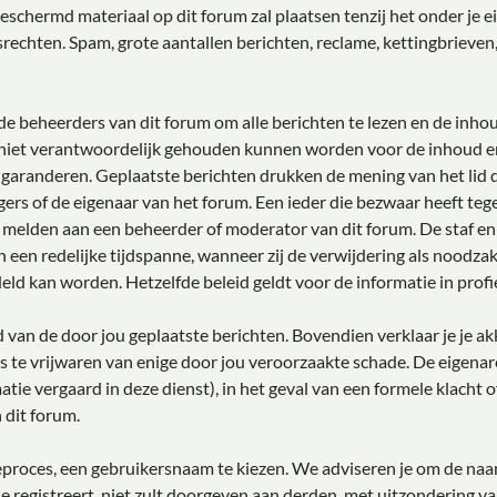
chermd materiaal op dit forum zal plaatsen tenzij het onder je eig
echten. Spam, grote aantallen berichten, reclame, kettingbrieven
e beheerders van dit forum om alle berichten te lezen en de inhou
 niet verantwoordelijk gehouden kunnen worden voor de inhoud e
 garanderen. Geplaatste berichten drukken de mening van het lid da
gers of de eigenaar van het forum. Een ieder die bezwaar heeft te
e melden aan een beheerder of moderator van dit forum. De staf e
 een redelijke tijdspanne, wanneer zij de verwijdering als noodzake
deld kan worden. Hetzelfde beleid geldt voor de informatie in profi
ud van de door jou geplaatste berichten. Bovendien verklaar je je 
 te vrijwaren van enige door jou veroorzaakte schade. De eigenar
matie vergaard in deze dienst), in het geval van een formele klacht 
 dit forum.
tieproces, een gebruikersnaam te kiezen. We adviseren je om de n
e registreert, niet zult doorgeven aan derden, met uitzondering v