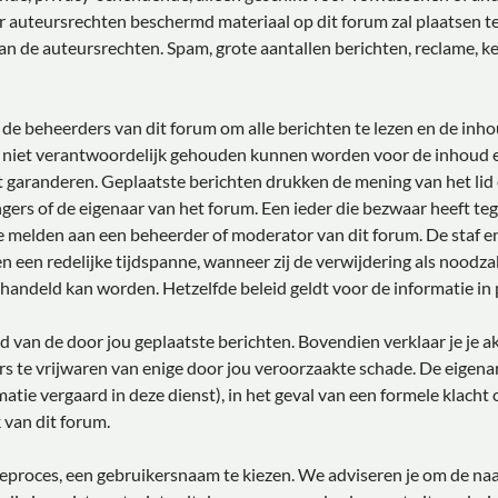
r auteursrechten beschermd materiaal op dit forum zal plaatsen ten
an de auteursrechten. Spam, grote aantallen berichten, reclame, ke
de beheerders van dit forum om alle berichten te lezen en de inho
 niet verantwoordelijk gehouden kunnen worden voor de inhoud e
 garanderen. Geplaatste berichten drukken de mening van het lid da
gers of de eigenaar van het forum. Een ieder die bezwaar heeft te
e melden aan een beheerder of moderator van dit forum. De staf e
n een redelijke tijdspanne, wanneer zij de verwijdering als noodzak
ehandeld kan worden. Hetzelfde beleid geldt voor de informatie in 
oud van de door jou geplaatste berichten. Bovendien verklaar je je 
s te vrijwaren van enige door jou veroorzaakte schade. De eigena
rmatie vergaard in deze dienst), in het geval van een formele klacht
 van dit forum.
atieproces, een gebruikersnaam te kiezen. We adviseren je om de 