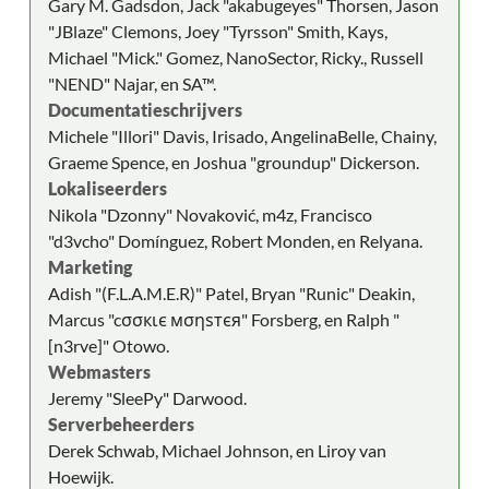
Gary M. Gadsdon, Jack "akabugeyes" Thorsen, Jason
"JBlaze" Clemons, Joey "Tyrsson" Smith, Kays,
Michael "Mick." Gomez, NanoSector, Ricky., Russell
"NEND" Najar, en SA™.
Documentatieschrijvers
Michele "Illori" Davis, Irisado, AngelinaBelle, Chainy,
Graeme Spence, en Joshua "groundup" Dickerson.
Lokaliseerders
Nikola "Dzonny" Novaković, m4z, Francisco
"d3vcho" Domínguez, Robert Monden, en Relyana.
Marketing
Adish "(F.L.A.M.E.R)" Patel, Bryan "Runic" Deakin,
Marcus "cσσкιє мσηѕтєя" Forsberg, en Ralph "
[n3rve]" Otowo.
Webmasters
Jeremy "SleePy" Darwood.
Serverbeheerders
Derek Schwab, Michael Johnson, en Liroy van
Hoewijk.