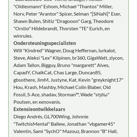
"Oldiesmann" Eshom, Michael "Thantos" Miller,
Norv, Peter "Arantor" Spicer, Selman "[SiNaN]" Eser,
Shawn Bulen, Shitiz "Dragooon" Garg, Theodore
"Orstio" Hildebrandt, Thorsten "TE" Eurich, en
winrules.
Ondersteuningsspecialisten
Will "Kindred" Wagner, Doug Heffernan, lurkalot,
Steve, Aleksi "Lex" Kilpinen, br360, GigaWatt, ziycon,
Adam Tallon, Bigguy, Bruno "margarett" Alves,
CapadY, ChalkCat, Chas Large, Duncan85,
gbsothere, JimM, Justyne, Kat, Kevin "greyknight17"
Hou, Krash, Mashby, Michael Colin Blaber, Old
Fossil, S-Ace, shadav, Storman™, Wade "sησω"
Poulsen, en xenovanis.
Extensieontwikkelaars
Diego Andrés, GL700Wing, Johnnie
"TwitchisMental" Ballew, Jonathan "vbgamer45"
Valentin, Sami "SychO" Mazouz, Brannon "B" Hall,