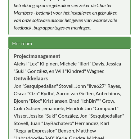
betrekking op onze gebruikers en zeker de Charter
Members - bedankt voor het installeren en gebruiken
van onze software alsook het geven van waardevolle
feedback, bugrapportages en meningen.
Het team
Projectmanagement
Aleksi "Lex" Kilpinen, Michele "Illori" Davis, Jessica
"Suki" González, en Will "Kindred" Wagner.
Ontwikkelaars
Jon "Sesquipedalian" Stovell, John "live627" Rayes,
Oscar "Ozp" Rydhé, Aaron van Geffen, Antechinus,
Bjoern "Bloc" Kristiansen, Brad "IchBin™" Grow,
Colin Schoen, emanuele, Hendrik Jan "Compuart"
Visser, Jessica "Suki" González, Jon "Sesquipedalian"
Stovell, Juan "JayBachatero" Hernandez, Karl
"RegularExpression" Benson, Matthew
"Labradoodle-360" Kerle, Grudge, Michael