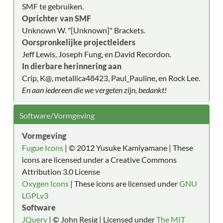
SMF te gebruiken.
Oprichter van SMF
Unknown W. "[Unknown]" Brackets.
Oorspronkelijke projectleiders
Jeff Lewis, Joseph Fung, en David Recordon.
In dierbare herinnering aan
Crip, K@, metallica48423, Paul_Pauline, en Rock Lee.
En aan iedereen die we vergeten zijn, bedankt!
Software/Vormgeving
Vormgeving
Fugue Icons
| © 2012 Yusuke Kamiyamane | These
icons are licensed under a Creative Commons
Attribution 3.0 License
Oxygen Icons
| These icons are licensed under
GNU
LGPLv3
Software
JQuery
| © John Resig | Licensed under
The MIT