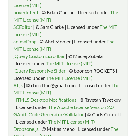
License (MIT)
hoverIntent
| © Brian Cherne | Licensed under
The
MIT License (MIT)
SCEditor
| © Sam Clarke | Licensed under
The MIT
License (MIT)
animaDrag
| © Abel Mohler | Licensed under
The
MIT License (MIT)
jQuery Custom Scrollbar
| © Maciej Zubala |
Licensed under
The MIT License (MIT)
jQuery Responsive Slider
| © booncon ROCKETS |
Licensed under
The MIT License (MIT)
At.js
| © chord.luo@gmail.com | Licensed under
The
MIT License (MIT)
HTML5 Desktop Notifications
| © Tsvetan Tsvetkov
| Licensed under
The Apache License Version 2.0
GAuth Code Generator/Validator
| © Chris Cornutt
| Licensed under
The MIT License (MIT)
Dropzone.js
| © Matias Meno | Licensed under
The