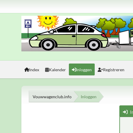
Index
Kalender
Inloggen
Registreren
Vouwwagenclub.info
Inloggen
I